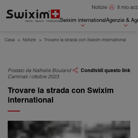
Pannello di gestione dei cookie
Il mio a
Notizie
Swixim international
Agenzie & Age
Casa
>
Notizie
>
Trovare la strada con Swixim international
Postato da Nathalie Bouland
Condividi questo link
Caminati / ottobre 2023
Trovare la strada con Swixim
international