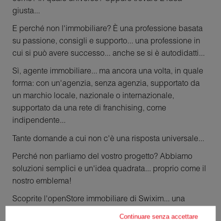
giusta...
E perché non l'immobiliare? È una professione basata
su passione, consigli e supporto... una professione in
cui si può avere successo... anche se si è autodidatti...
Sì, agente immobiliare... ma ancora una volta, in quale
forma: con un'agenzia, senza agenzia, supportato da
un marchio locale, nazionale o internazionale,
supportato da una rete di franchising, come
indipendente...
Tante domande a cui non c'è una risposta universale...
Perché non parliamo del vostro progetto? Abbiamo
soluzioni semplici e un'idea quadrata... proprio come il
nostro emblema!
Scoprite l'openStore immobiliare di Swixim... una
soluzione innovativa senza precedenti nel mondo
Continuare senza accettare