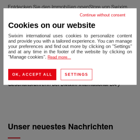
Entdecken Sie den Immobilien openStore von Swixim...
eine innovative Lösung, die in der Welt der Immobilien
Continue without consent
und des Franchising beispiellos ist... Eine 3.0-Lösung
Cookies on our website
für eine neue Generation von Immobilienmaklern.
Swixim international uses cookies to personalize content
and provide you with a tailored experience. You can manage
Wenden Sie sich an das 1. Swiss Made Immobilien-
your preferences and find out more by clicking on "Settings"
Franchiseunternehmen und nutzen Sie die Chance,
and at any time in the footer of the website by clicking on
Ihre Vision von Immobilien zu verändern und
"Manage cookies".
Read more...
erfolgreich zu sein!
OK, ACCEPT ALL
SETTINGS
Nathalie Bouland Caminati ( Stellvertretende
Geschäftsführerin bei Swixim international SA )
Unser neuestes
Nachrichten