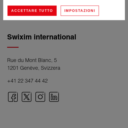
ACCETTARE TUTTO
IMPOSTAZIONI
Swixim international
Rue du Mont Blanc, 5
1201 Genève, Svizzera
+41 22 347 44 42