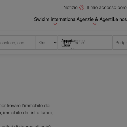
Il mio accesso per
Notizie
Swixim international
Agenzie & Agenti
Le nos
Città, cantone, codice postale
Tipo di bene
Budge
per trovare l'immobile dei
, immobile da ristrutturare,
criteri di ricerca affinché