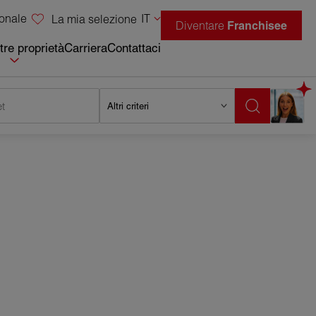
sonale
IT
La mia selezione
Diventare
Franchisee
tre proprietà
Carriera
Contattaci
t
Altri criteri