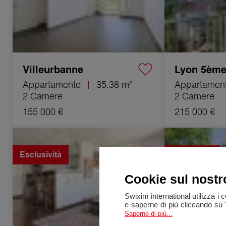
Villeurbanne
Lyon 5èm
Appartamento
35.38 m²
Appartamen
2 Camere
2 Camere
155 000 €
215 000 €
Vendita Appartamento Orange 3 Camere
Vendita Propriet
74 m²
420 m²
Esclusività
Esclusività
Cookie sul nostr
Swixim international utilizza i 
e saperne di più cliccando su 
Saperne di più...