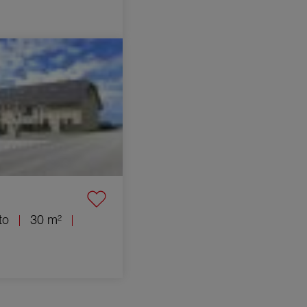
ento Chilly 2 Camere
to
30 m²