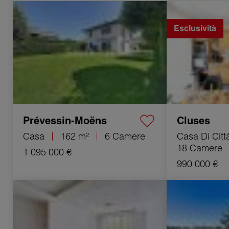
Vendita Casa Prévessin-Moëns 6 Camere
Vendita Casa di c
162 m²
318.5 m²
Esclusività
Prévessin-Moëns
Cluses
Casa
162 m²
6 Camere
Casa Di Citt
18 Camere
1 095 000 €
990 000 €
Vendita Appartamento Villeurbanne
Vendita Apparta
2 Camere 35.38 m²
2 Camere 51.8 m²