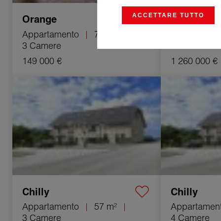
ACCETTARE TUTTO
Orange
Pézenas
Appartamento
74 m²
Proprietà
3 Camere
11 Camere
149 000 €
1 260 000 €
Vendita Appartamento Chilly 3 Camere
Vendita Appartam
57 m²
74 m²
Chilly
Chilly
Appartamento
57 m²
Appartamen
3 Camere
4 Camere