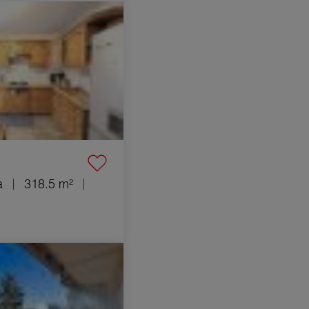
ittà Cluses 18 Camere
à
318.5 m²
mento Lyon 5ème