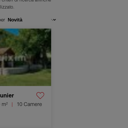
izzato.
per
s-le-Saunier 10 Camere
unier
 m²
10 Camere