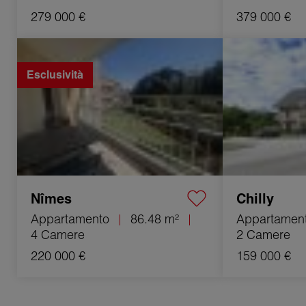
279 000 €
379 000 €
Vendita Appartamento Nîmes 4 Camere
Vendita Appartam
86.48 m²
30 m²
Esclusività
Nîmes
Chilly
Appartamento
86.48 m²
Appartamen
4 Camere
2 Camere
220 000 €
159 000 €