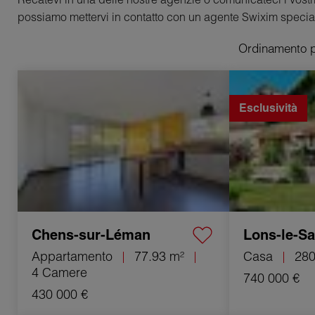
possiamo mettervi in contatto con un agente Swixim special
Ordinamento 
Vendita Appartamento Chens-sur-Léman
Vendita Casa Lon
4 Camere 77.93 m²
280 m²
Esclusività
Chens-sur-Léman
Lons-le-Sa
Appartamento
77.93 m²
Casa
280
4 Camere
740 000 €
430 000 €