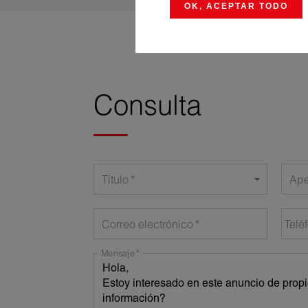
OK, ACEPTAR TODO
Consulta
Título
Ape
Correo electrónico
Telé
Mensaje