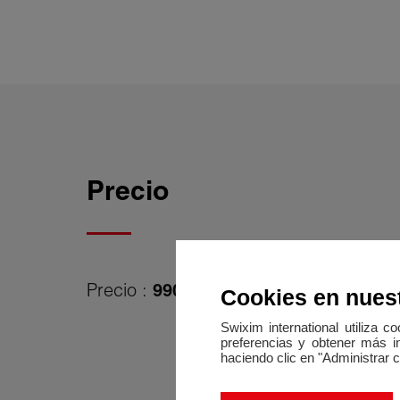
Precio
Precio :
990 000 €
Honorarios de agencia a
Cookies en nuest
Swixim international utiliza 
preferencias y obtener más i
haciendo clic en "Administrar 