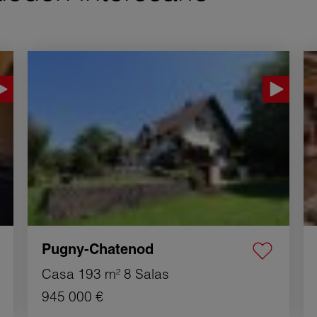
Venta Casa Pugny-Chatenod 8 Salas 193 m²
Ve
Pugny-Chatenod
Casa
193 m²
8 Salas
945 000 €