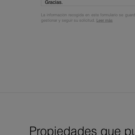
La información recogida en este formulario se guard
gestionar y seguir su solicitud.
Leer más
Propiedades que pu