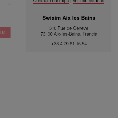
Contacte conmigo
|
Ver mis listados
Swixim Aix les Bains
310 Rue de Genève
iar
73100 Aix-les-Bains, Francia
+33 4 79 61 15 54