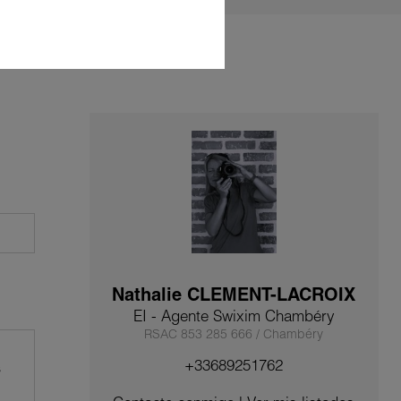
Nathalie CLEMENT-LACROIX
EI - Agente Swixim Chambéry
RSAC 853 285 666 / Chambéry
+33689251762