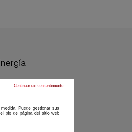
nergía
Continuar sin consentimiento
rgéticos
 a medida. Puede gestionar sus
l pie de página del sitio web