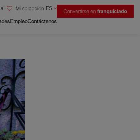
al
ES
Mi selección
Convertirse en
franquiciado
ades
Empleo
Contáctenos