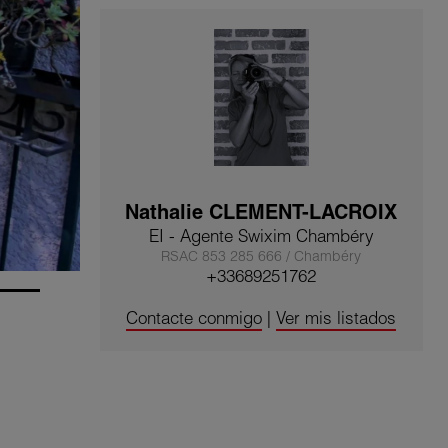
Nathalie CLEMENT-LACROIX
EI - Agente Swixim Chambéry
RSAC 853 285 666 / Chambéry
+33689251762
Contacte conmigo
|
Ver mis listados