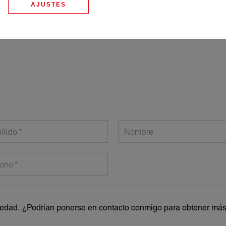
AJUSTES
llido
Nombre
fono