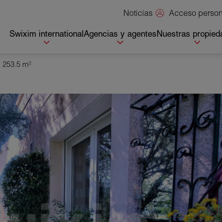
Acceso person
Noticias
Swixim international
Agencias y agentes
Nuestras propied
s 253.5 m²