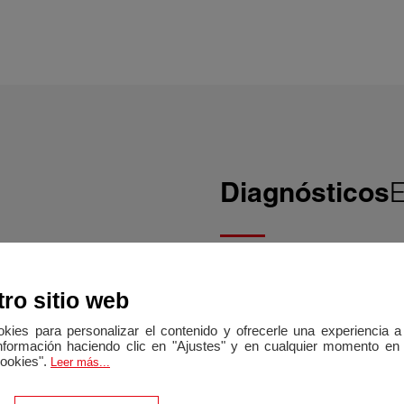
Diagnósticos
E
 cargo del vendedor
ro sitio web
Visualizar Diagnósticos ene
cookies para personalizar el contenido y ofrecerle una experiencia
nformación haciendo clic en "Ajustes" y en cualquier momento en e
cookies".
Leer más...