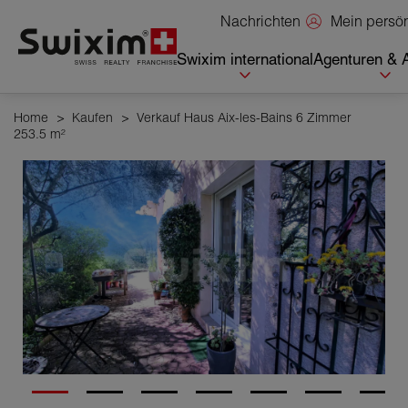
Cookies management panel
Mein persö
Nachrichten
Swixim international
Agenturen & 
Home
>
Kaufen
>
Verkauf Haus Aix-les-Bains 6 Zimmer
253.5 m²