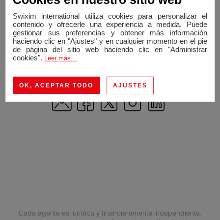
Swixim international
Swixim international utiliza cookies para personalizar el
contenido y ofrecerle una experiencia a medida. Puede
Rue du Mont Blanc, 5
gestionar sus preferencias y obtener más información
1201 Genève
, Suiza
haciendo clic en "Ajustes" y en cualquier momento en el pie
de página del sitio web haciendo clic en "Administrar
+41 22 347 44 42
cookies".
Leer más...
Retrouvez-nous !
OK, ACEPTAR TODO
AJUSTES
Cada agente es jurídica y financieramente independiente.