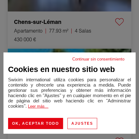
Chens-sur-Léman
Apartamento
77.93 m²
4 Salas
430 000 €
Venta Casa Lons-le-Saunier 10 Salas 280 m²
Continuar sin consentimiento
Exclusividad
Cookies en nuestro sitio web
Swixim international utiliza cookies para personalizar el
contenido y ofrecerle una experiencia a medida. Puede
gestionar sus preferencias y obtener más información
haciendo clic en "Ajustes" y en cualquier momento en el pie
de página del sitio web haciendo clic en "Administrar
cookies".
Leer más...
OK, ACEPTAR TODO
AJUSTES