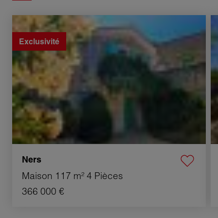
Vente Maison Ners 4 Pièces 117 m²
Ve
Exclusivité
Ners
Maison
117 m²
4 Pièces
366 000 €