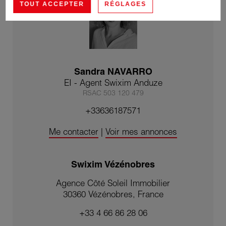
TOUT ACCEPTER
RÉGLAGES
Sandra NAVARRO
EI - Agent Swixim Anduze
RSAC 503 120 479
+33636187571
Me contacter
|
Voir mes annonces
Swixim Vézénobres
Agence Côté Soleil Immobilier
30360 Vézénobres, France
+33 4 66 86 28 06