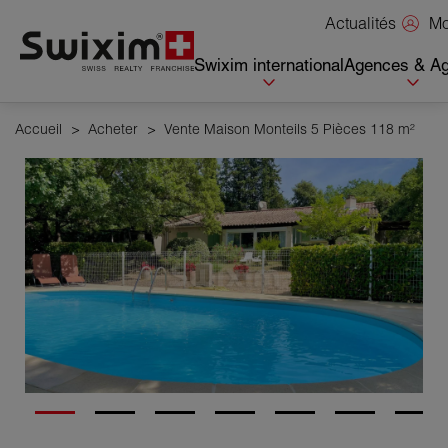
Panneau de gestion des cookies
Mo
Actualités
Swixim international
Agences & Ag
Accueil
>
Acheter
>
Vente Maison Monteils 5 Pièces 118 m²