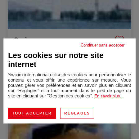
Genève
Continuer sans accepter
Appartement
112 m²
5 Pièces
Les cookies sur notre site
4 770 CHF
/ mois
internet
Location Appartement Genève 6 Pièces 180 m²
Swixim international utilise des cookies pour personnaliser le
contenu et vous offrir une expérience sur mesure. Vous
pouvez gérer vos préférences et en savoir plus en cliquant
sur "Réglages" et à tout moment dans le pied de page du
site en cliquant sur "Gestion des cookies".
En savoir plus...
TOUT ACCEPTER
RÉGLAGES