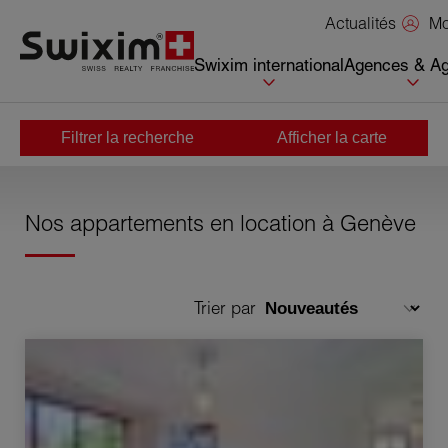
Panneau de gestion des cookies
Mo
Actualités
Swixim international
Agences & Ag
Filtrer la recherche
Afficher la carte
Accueil
>
Location / Appartement / Genève
Nos appartements en location à Genève
Trier par
Location Appartement Genève 4.5 Pièces 100 m²