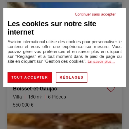
Vente Villa Boisset-et-Gaujac 6 Pièces 180 m²
Continuer sans accepter
Les cookies sur notre site
internet
Swixim international utilise des cookies pour personnaliser le
contenu et vous offrir une expérience sur mesure. Vous
pouvez gérer vos préférences et en savoir plus en cliquant
sur "Réglages" et à tout moment dans le pied de page du
site en cliquant sur "Gestion des cookies".
En savoir plus...
TOUT ACCEPTER
RÉGLAGES
Boisset-et-Gaujac
Villa
180 m²
6 Pièces
550 000 €
Vente Mas Méjannes-lès-Alès 6 Pièces 139 m²