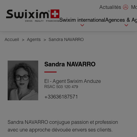
Panneau de gestion des cookies
Mo
Actualités
Swixim international
Agences & Ag
Accueil
>
Agents
>
Sandra NAVARRO
Sandra
NAVARRO
EI - Agent Swixim Anduze
RSAC 503 120 479
+33636187571
Sandra NAVARRO conjugue passion et profession
avec une approche dévouée envers ses clients.