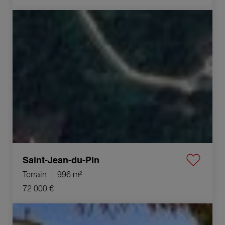
Vente Terrain Saint-Jean-du-Pin 996 m²
Saint-Jean-du-Pin
Terrain
996 m²
72 000 €
Vente Propriété Alès 16 Pièces 337 m²