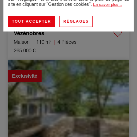
site en cliquant sur "Gestion des cookies".
En savoir plus...
TOUT ACCEPTER
RÉGLAGES
Vézénobres
Maison
110 m²
4 Pièces
265 000 €
Vente Maison Alès 6 Pièces 153 m²
Exclusivité