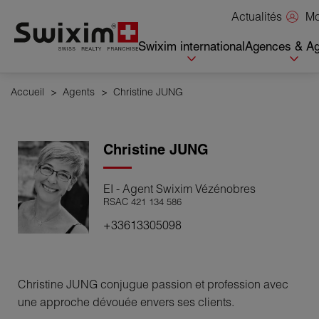
Panneau de gestion des cookies
Mo
Actualités
Swixim international
Agences & Ag
Accueil
>
Agents
>
Christine JUNG
Christine
JUNG
EI - Agent Swixim Vézénobres
RSAC 421 134 586
+33613305098
Christine JUNG conjugue passion et profession avec
une approche dévouée envers ses clients.