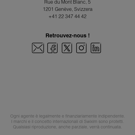
Rue du Mont Blanc, 5
1201 Genève
, Svizzera
+41 22 347 44 42
Retrouvez-nous !
Ogni agente è legalmente e finanziariamente indipendente.
I marchi e il concetto internazionali di Swixim sono protetti.
Qualsiasi riproduzione, anche parziale, verrà continuata.