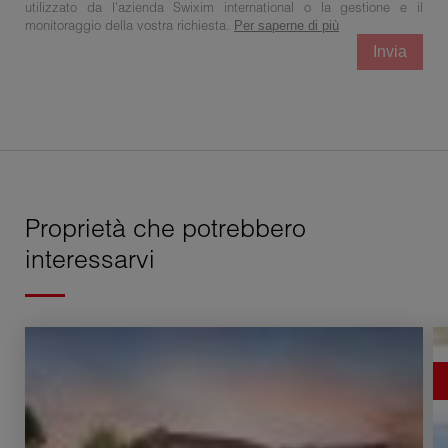
utilizzato da l'azienda Swixim international o la gestione e il
monitoraggio della vostra richiesta.
Per saperne di più
Invia
Proprietà che potrebbero
interessarvi
Vendita Appartamento Vétraz-Monthoux 5 Camere
V
113.4 m²