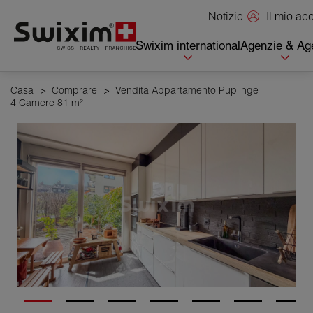
Pannello di gestione dei cookie
Il mio a
Notizie
Swixim international
Agenzie & Age
Casa
>
Comprare
>
Vendita Appartamento Puplinge
4 Camere 81 m²