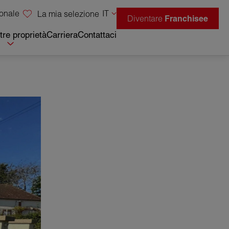
sonale
IT
La mia selezione
Diventare
Franchisee
tre proprietà
Carriera
Contattaci