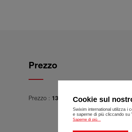
Prezzo
Prezzo :
139 000 €
Cookie sul nostr
Spese di agenzia a caric
Swixim international utilizza i 
e saperne di più cliccando su 
Saperne di più...