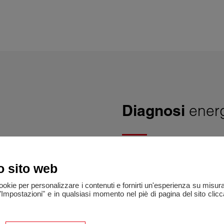
Diagnosi
energ
o sito web
o del venditore
Visualizza bilanci energetici
cookie per personalizzare i contenuti e fornirti un'esperienza su misur
"Impostazioni" e in qualsiasi momento nel piè di pagina del sito clic