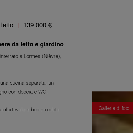
letto
139 000 €
ere da letto e giardino
interrato a Lormes (Nièvre),
 una cucina separata, un
agno con doccia e WC.
Galleria di foto
 confortevole e ben arredato.