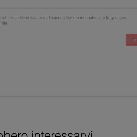
ate in un file utilizzato da l'azienda Swixim international o la gestione
 più
In
bbero interessarvi