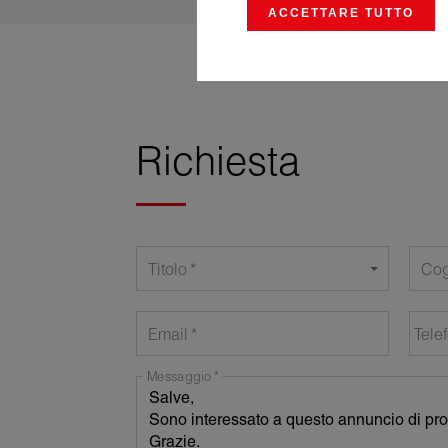
ACCETTARE TUTTO
Richiesta
Titolo
Co
Email
Tele
Messaggio