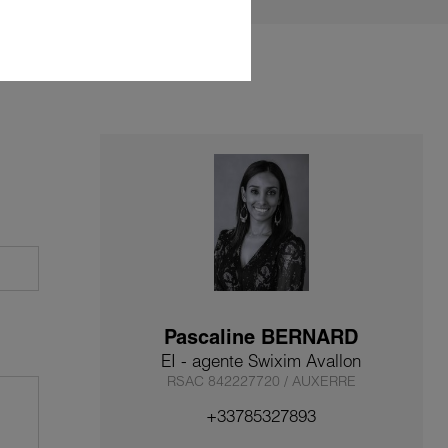
Pascaline BERNARD
EI - agente Swixim Avallon
RSAC 842227720 / AUXERRE
+33785327893