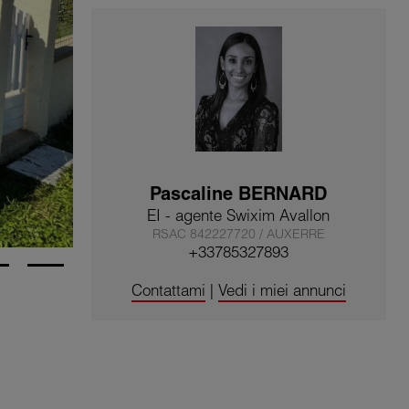
Pascaline BERNARD
EI - agente Swixim Avallon
RSAC 842227720 / AUXERRE
+33785327893
Contattami
|
Vedi i miei annunci