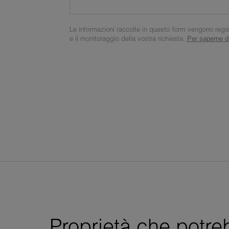
Le informazioni raccolte in questo form vengono registr
e il monitoraggio della vostra richiesta.
Per saperne di
Proprietà che potre