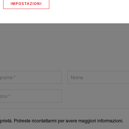
IMPOSTAZIONI
gnome
Nome
fono