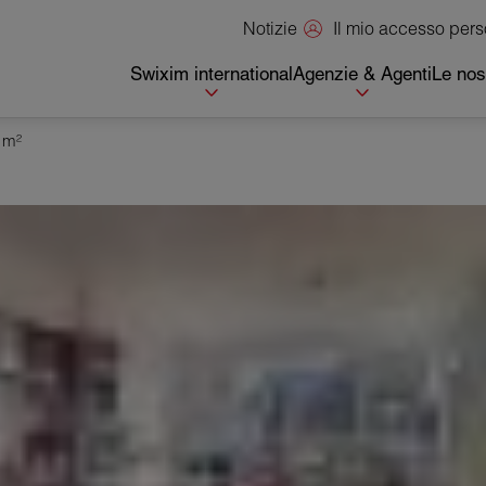
Il mio accesso per
Notizie
Swixim international
Agenzie & Agenti
Le nos
 m²