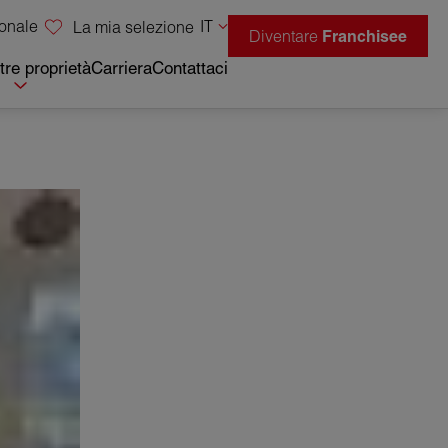
sonale
IT
La mia selezione
Diventare
Franchisee
tre proprietà
Carriera
Contattaci