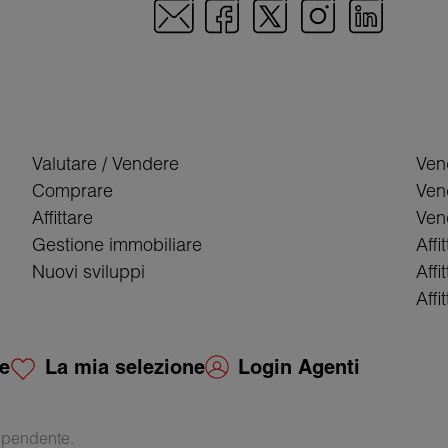
Valutare / Vendere
Ven
Comprare
Ven
Affittare
Vend
Gestione immobiliare
Affi
Nuovi sviluppi
Affi
Affi
ie
La mia selezione
Login Agenti
ipendente.