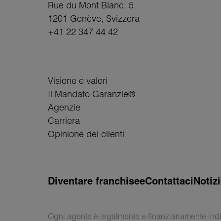
Rue du Mont Blanc, 5
1201 Genève
, Svizzera
+41 22 347 44 42
Visione e valori
Il Mandato Garanzie®
Agenzie
Carriera
Opinione dei clienti
Diventare franchisee
Contattaci
Notiz
Ogni agente è legalmente e finanziariamente ind