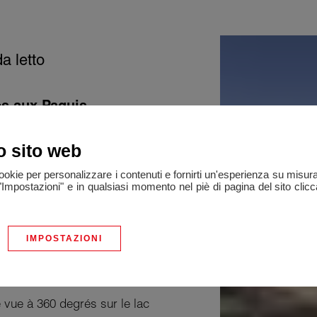
a letto
es aux Paquis
sant sur 2 niveaux avec un
o sito web
 un très beau séjour ouvert
cookie per personalizzare i contenuti e fornirti un'esperienza su misur
ot central.
"Impostazioni" e in qualsiasi momento nel piè di pagina del sito clic
 douche ainsi qu'un WC
IMPOSTAZIONI
partement vous bénéficiez d'un
 vue à 360 degrés sur le lac