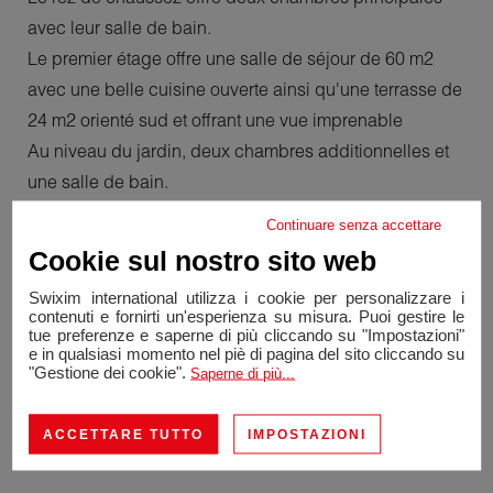
avec leur salle de bain.
Le premier étage offre une salle de séjour de 60 m2
avec une belle cuisine ouverte ainsi qu'une terrasse de
24 m2 orienté sud et offrant une vue imprenable
Au niveau du jardin, deux chambres additionnelles et
une salle de bain.
Vous disposez également d'un grand jardin privatif
Continuare senza accettare
d’approximativement 800 m2
Cookie sul nostro sito web
Un parking couvert permet d'abriter 2 voitures.
Swixim international utilizza i cookie per personalizzare i
A visiter sans tarder,
contenuti e fornirti un'esperienza su misura. Puoi gestire le
A noter que des honoraires de location d'un demi-mois
tue preferenze e saperne di più cliccando su "Impostazioni"
e in qualsiasi momento nel piè di pagina del sito cliccando su
de loyer + tva seront demander à la signature du
"Gestione dei cookie".
Saperne di più...
contrat de location
Contactez moi afin d'organiser votre visite.
ACCETTARE TUTTO
IMPOSTAZIONI
Marc Friedli m.friedli@swixim.ch