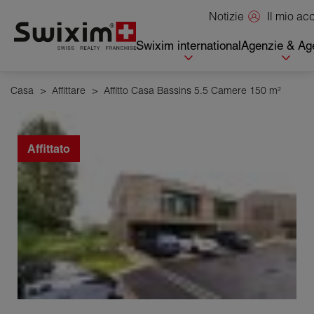
Pannello di gestione dei cookie
Il mio a
Notizie
Swixim international
Agenzie & Age
Casa
>
Affittare
>
Affitto Casa Bassins 5.5 Camere 150 m²
Affittato