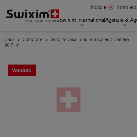
Pannello di gestione dei cookie
Il mio a
Notizie
Swixim international
Agenzie & Age
Casa
>
Comprare
>
Vendita Casa Lons-le-Saunier 7 Camere
90.7 m²
Venduto