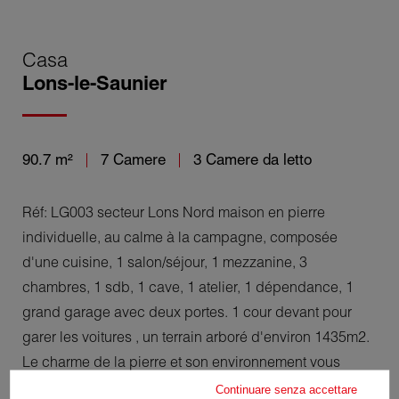
Casa
Lons-le-Saunier
90.7 m²
7 Camere
3 Camere da letto
Réf: LG003 secteur Lons Nord maison en pierre
individuelle, au calme à la campagne, composée
d'une cuisine, 1 salon/séjour, 1 mezzanine, 3
chambres, 1 sdb, 1 cave, 1 atelier, 1 dépendance, 1
grand garage avec deux portes. 1 cour devant pour
garer les voitures , un terrain arboré d'environ 1435m2.
Le charme de la pierre et son environnement vous
séduiront. Léo GERMAIN 06.47.22.24.33
Continuare senza accettare