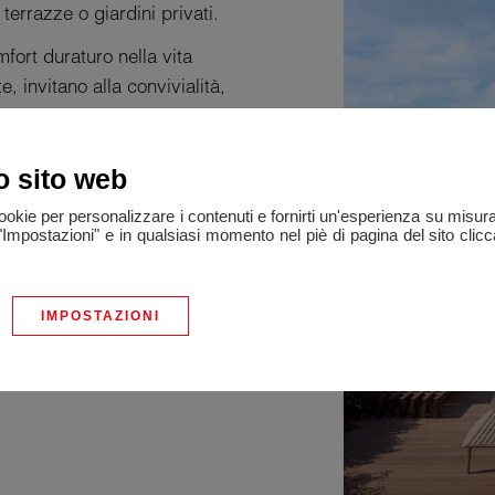
terrazze o giardini privati.
fort duraturo nella vita
 invitano alla convivialità,
enità.
o ricercato, la residenza
o sito web
cesso ai trasporti e a tutti i
cookie per personalizzare i contenuti e fornirti un'esperienza su misur
"Impostazioni" e in qualsiasi momento nel piè di pagina del sito clic
e da €640.000 (con spese
re da letto, 94 m²), alcuni in
IMPOSTAZIONI
) con ampie terrazze o
rochure del progetto e tutte le