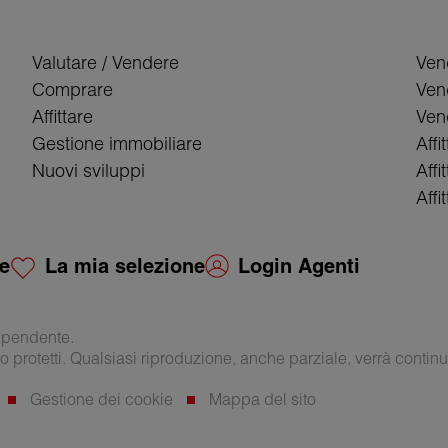
Valutare / Vendere
Ven
Comprare
Ven
Affittare
Vend
Gestione immobiliare
Affi
Nuovi sviluppi
Affi
Affi
ie
La mia selezione
Login Agenti
ipendente.
o protetti. Qualsiasi riproduzione, anche parziale, verrà continu
Gestione dei cookie
Mappa del sito