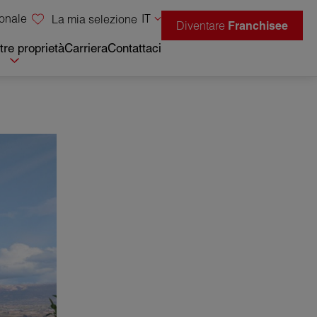
sonale
IT
La mia selezione
Diventare
Franchisee
tre proprietà
Carriera
Contattaci