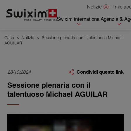
Pannello di gestione dei cookie
Il mio a
Notizie
Swixim international
Agenzie & Age
Casa
>
Notizie
>
Sessione plenaria con il talentuoso Michael
AGUILAR
28/10/2024
Condividi questo link
Sessione plenaria con il
talentuoso Michael AGUILAR