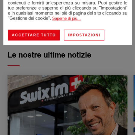
contenuti e fornirti un'esperienza su misura. Puoi gestire le
competenze e rafforzare le relazioni professionali
tue preferenze e saperne di più cliccando su "Impostazioni"
e in qualsiasi momento nel piè di pagina del sito cliccando su
all'interno di Swixim international.
"Gestione dei cookie".
Saperne di più...
ACCETTARE TUTTO
IMPOSTAZIONI
Le nostre ultime
notizie