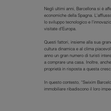
Negli ultimi anni, Barcellona si è af
economiche della Spagna. L'afflusso d
lo sviluppo tecnologico e l'innovazi
visitate d'Europa.
Questi fattori, insieme alla sua gran
cultura dinamica e al clima piacevol
anno un gran numero di turisti inter
a comprare una casa. Inoltre, anche 
proprietà in risposta a questa cre
In questo contesto, “Swixim Barcelon
immobiliare ribadiscono il loro impeg
combina esperienza, dedizione e int
Swixim Barcelona è consapevole che l