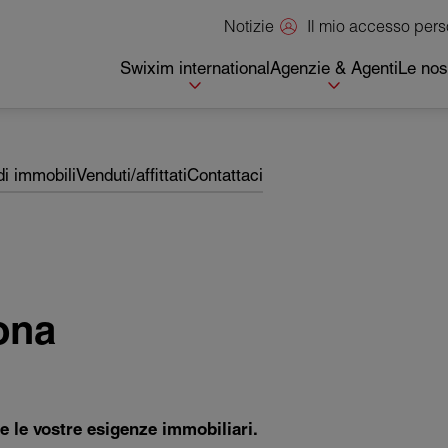
Il mio accesso per
Notizie
Swixim international
Agenzie & Agenti
Le nos
di immobili
Venduti/affittati
Contattaci
ona
tte le vostre esigenze immobiliari.