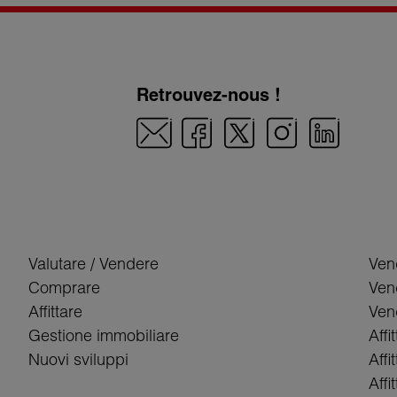
zziamo le tecnologie più avanzate per ottimizzare
mmobile. Perché diamo anche maggiore visibilità
Retrouvez-nous !
iari. Lavoriamo insieme a un piano di marketing
o obiettivo, che si tratti di vendita, affitto o
nte Swixim effettua visite costanti agli immobili e
, via e-mail e telefono) per conoscere le loro
.
Valutare / Vendere
Ven
Comprare
Ven
50.000 potenziali clienti in tutto il mondo alla
Affittare
Vend
, in affitto o in acquisto).
Gestione immobiliare
Affi
Nuovi sviluppi
Affi
isfazione del cliente è la nostra priorità assoluta
Affi
arta etica: “anteporre sempre l'interesse del