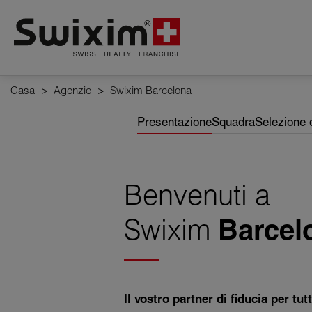
Pannello di gestione dei cookie
Casa
>
Agenzie
>
Swixim Barcelona
Presentazione
Squadra
Selezione 
Benvenuti a
Swixim
Barcel
Il vostro partner di fiducia per tu