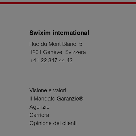
...e molto altro ancora.
•
Innovazione e tecnologia
: utili
il processo di ricerca del vostro i
Swixim international
alla vostra casa sui portali immobil
Rue du Mont Blanc, 5
offline e online che raggiunga il vostr
1201 Genève
, Svizzera
acquisto.
+41 22 347 44 42
•
Personalizzazione
: il nostro age
accompagna i clienti (contatto fisico
esigenze e risolvere eventuali dubbi
Visione e valori
Il Mandato Garanzie®
•
Portafoglio clienti
: abbiamo oltre 
Agenzie
ricerca di nuove proprietà (in vendita
Carriera
Opinione dei clienti
•
Impegno verso il cliente
: la sodd
e riflette l'articolo 1 della nostra C