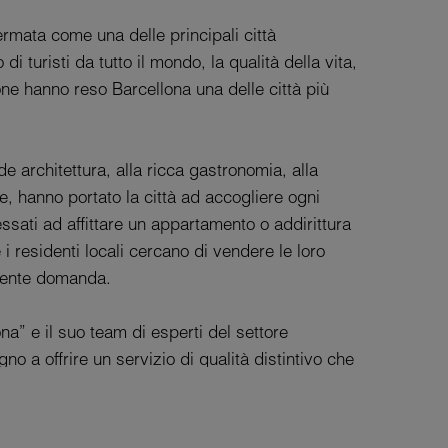
fermata come una delle principali città
i turisti da tutto il mondo, la qualità della vita,
one hanno reso Barcellona una delle città più
de architettura, alla ricca gastronomia, alla
e, hanno portato la città ad accogliere ogni
essati ad affittare un appartamento o addirittura
i residenti locali cercano di vendere le loro
scente domanda.
a” e il suo team di esperti del settore
no a offrire un servizio di qualità distintivo che
egrità.
'acquisto, la vendita o l'affitto di un immobile