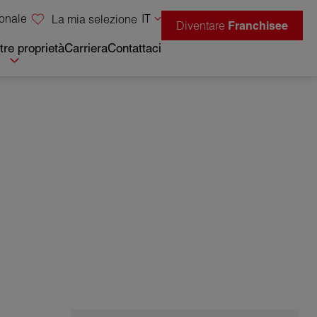
sonale
IT
La mia selezione
Diventare
Franchisee
tre proprietà
Carriera
Contattaci