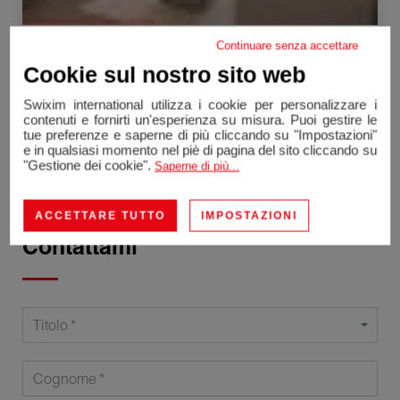
Continuare senza accettare
Lyon 2ème
Cookie sul nostro sito web
Appartamento
69.54 m²
3 Camere
Swixim international utilizza i cookie per personalizzare i
309 000 €
contenuti e fornirti un'esperienza su misura. Puoi gestire le
tue preferenze e saperne di più cliccando su "Impostazioni"
e in qualsiasi momento nel piè di pagina del sito cliccando su
"Gestione dei cookie".
Saperne di più...
ACCETTARE TUTTO
IMPOSTAZIONI
Contattami
Titolo
Cognome