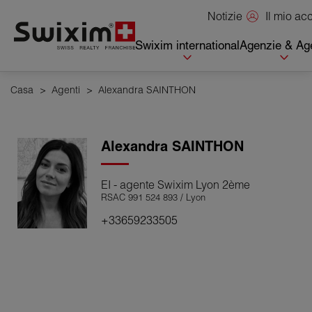
Pannello di gestione dei cookie
Il mio a
Notizie
Swixim international
Agenzie & Age
Casa
>
Agenti
>
Alexandra SAINTHON
Alexandra
SAINTHON
EI - agente Swixim Lyon 2ème
RSAC 991 524 893 / Lyon
+33659233505