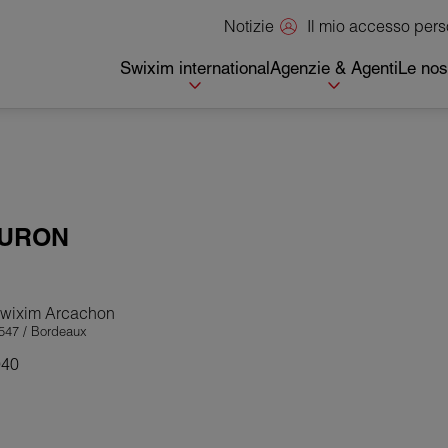
Il mio accesso per
Notizie
Swixim international
Agenzie & Agenti
Le nos
URON
 Swixim Arcachon
547 / Bordeaux
940