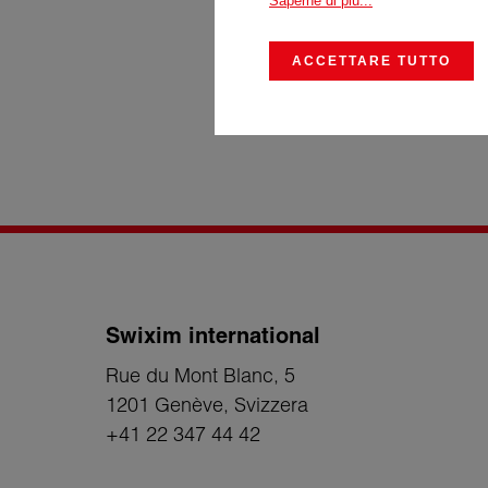
Saperne di più...
ACCETTARE TUTTO
Invia
Swixim international
Rue du Mont Blanc, 5
1201 Genève
, Svizzera
+41 22 347 44 42