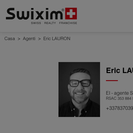
Pannello di gestione dei cookie
Casa
>
Agenti
>
Eric LAURON
Eric
LA
EI - agente
RSAC 353 884 
+33783703