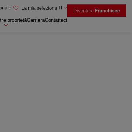
sonale
IT
La mia selezione
Diventare
Franchisee
tre proprietà
Carriera
Contattaci