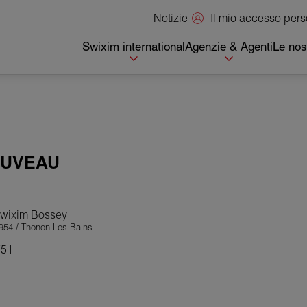
Il mio accesso per
Notizie
Swixim international
Agenzie & Agenti
Le nos
OUVEAU
Swixim Bossey
54 / Thonon Les Bains
751