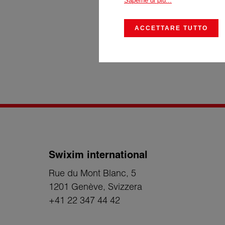
Saperne di più...
ACCETTARE TUTTO
Invia
Swixim international
Rue du Mont Blanc, 5
1201 Genève
, Svizzera
+41 22 347 44 42