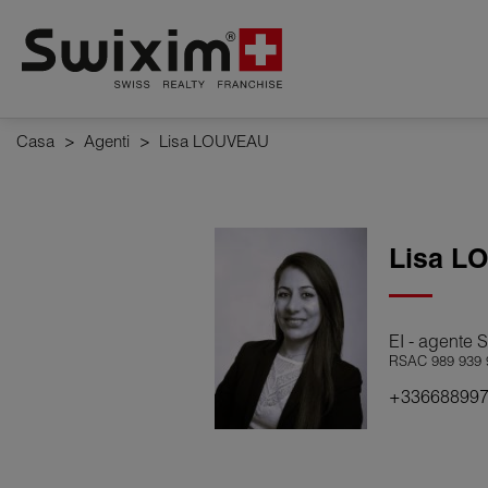
Pannello di gestione dei cookie
Casa
>
Agenti
>
Lisa LOUVEAU
Lisa
L
EI - agente 
RSAC 989 939 9
+33668899