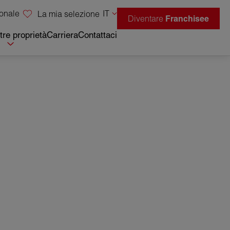
sonale
IT
La mia selezione
Diventare
Franchisee
tre proprietà
Carriera
Contattaci