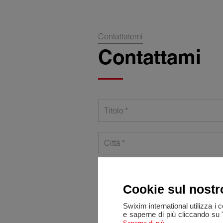
Contattatemi
Contattami
Titolo
Città
Telefono
Cookie sul nostr
Messaggio
Swixim international utilizza i 
e saperne di più cliccando su 