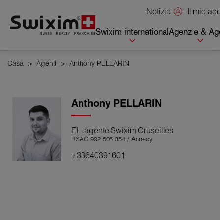
Pannello di gestione dei cookie
Il mio a
Notizie
Swixim international
Agenzie & Age
Casa
>
Agenti
>
Anthony PELLARIN
Anthony
PELLARIN
EI - agente Swixim Cruseilles
RSAC 992 505 354 / Annecy
+33640391601