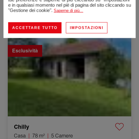
e in qualsiasi momento nel piè di pagina del sito cliccando su
Frangy
"Gestione dei cookie".
Saperne di più...
Appartamento
58.1 m²
2 Camere
248 000 €
ACCETTARE TUTTO
IMPOSTAZIONI
Vendita Casa Chilly 5 Camere 78 m²
Esclusività
Chilly
Casa
78 m²
5 Camere