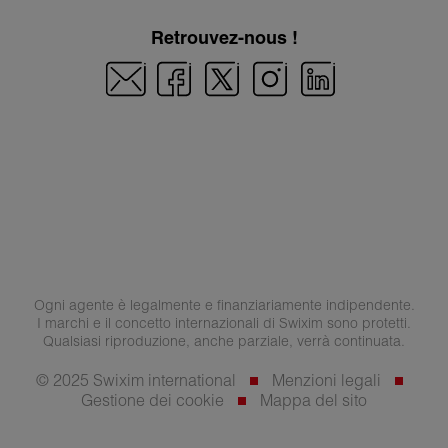
Retrouvez-nous !
Ogni agente è legalmente e finanziariamente indipendente.
I marchi e il concetto internazionali di Swixim sono protetti.
Qualsiasi riproduzione, anche parziale, verrà continuata.
© 2025 Swixim international
Menzioni legali
Gestione dei cookie
Mappa del sito