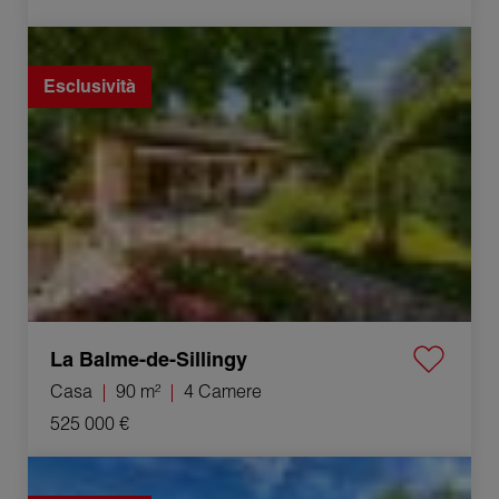
Vendita Casa La Balme-de-Sillingy 4 Camere 90 m²
Esclusività
La Balme-de-Sillingy
Casa
90 m²
4 Camere
525 000 €
Vendita Terreno edificabile Marlioz 759 m²