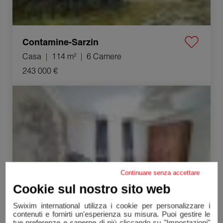
Contamine-Sarzin
Casa
114 m²
6 Camere
243 000 €
Vendita Appartamento Frangy 2 Camere 58.1 m²
Continuare senza accettare
Cookie sul nostro sito web
Swixim international utilizza i cookie per personalizzare i
contenuti e fornirti un'esperienza su misura. Puoi gestire le
tue preferenze e saperne di più cliccando su "Impostazioni"