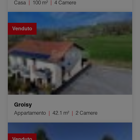
Casa
100 m²
4 Camere
Vendita Appartamento Groisy 2 Camere 42.1 m²
Venduto
Groisy
Appartamento
42.1 m²
2 Camere
Vendita Terreno Villy-le-Pelloux 740 m²
Venduto