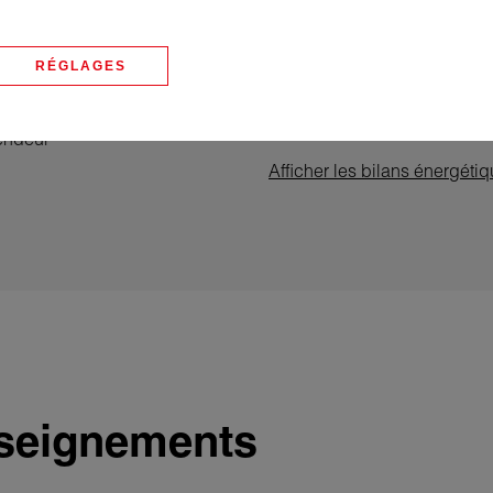
Diagnostics
én
RÉGLAGES
endeur
Afficher les bilans énergéti
seignements