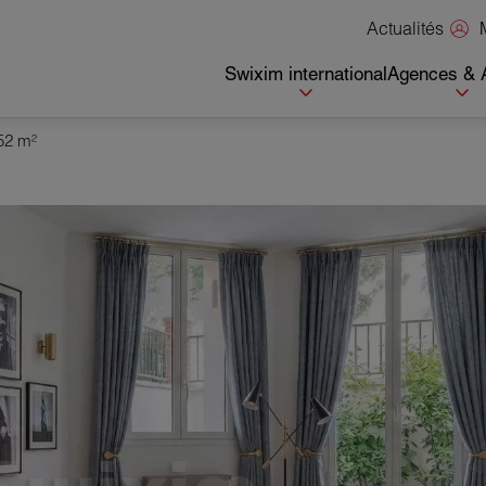
Actualités
Swixim international
Agences & 
52 m²