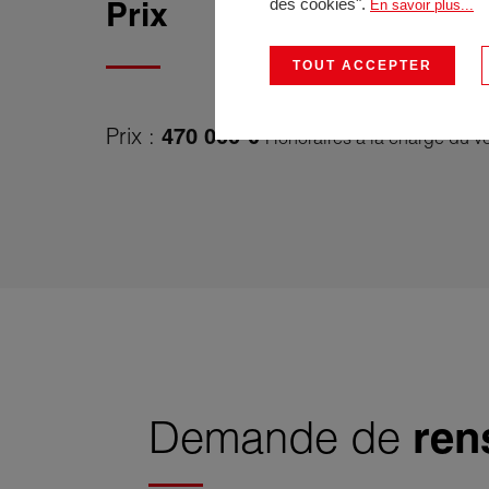
des cookies".
Prix
En savoir plus...
TOUT ACCEPTER
Prix :
470 000 €
Honoraires à la charge du v
Demande de
ren