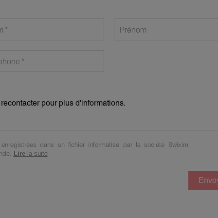
m
Prénom
phone
t enregistrées dans un fichier informatisé par la société Swixim
ande.
Lire
la suite
Envo