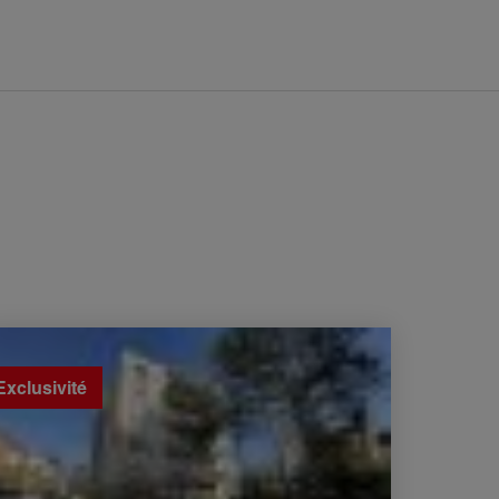
nte Appartement Nogent-sur-Marne 2 Pièces
.03 m²
Exclusivité