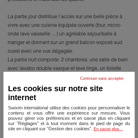
La partie jour distribue l’accès sur une belle pièce à
vivre avec une cuisine équipée ouverte (four, micro-
onde lave vaisselle …) un agréable séjour/salle à
manger et donnant sur un grand balcon exposé sud
ouest avec une vue dégagée.
La partie nuit comporte: 2 chambres, une salle de bain
avec lavabo double vasque et lave linge, un toilette
avec douche et des placards de rangements.
Continuer sans accepter
Une place de parking, une cave et un local à vélo
Les cookies sur notre site
complètent ce bien. L’appartement bénéficie
internet
également de stores électriques.
Swixim international utilise des cookies pour personnaliser le
contenu et vous offrir une expérience sur mesure. Vous
pouvez gérer vos préférences et en savoir plus en cliquant
Le bien se loue entièrement meublé et le loyer de 3
sur "Réglages" et à tout moment dans le pied de page du
200.- comprend les charges, la mise à disposition des
site en cliquant sur "Gestion des cookies".
En savoir plus...
meubles/linges de maison, la cave, la place de parking