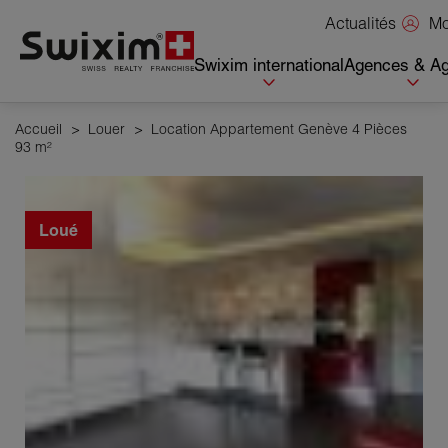
Panneau de gestion des cookies
Mo
Actualités
Swixim international
Agences & Ag
Accueil
>
Louer
>
Location Appartement Genève 4 Pièces
93 m²
Loué