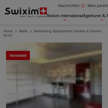
Cookies management panel
Mein persö
Nachrichten
Swixim international
Agenturen & 
Home
>
Miete
>
Vermietung Appartement Genève 4 Zimmer
93 m²
Vermietet