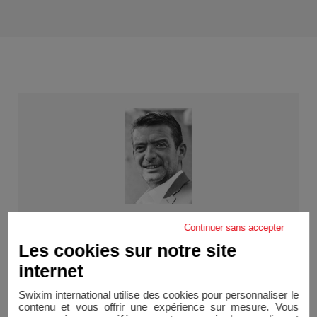
Continuer sans accepter
Alain DELAMARE
Les cookies sur notre site
EI - Agent Swixim Aix-en-Provence
RSAC 490 879 269 / Aix-en-Provence
internet
+33664266252
Swixim international utilise des cookies pour personnaliser le
contenu et vous offrir une expérience sur mesure. Vous