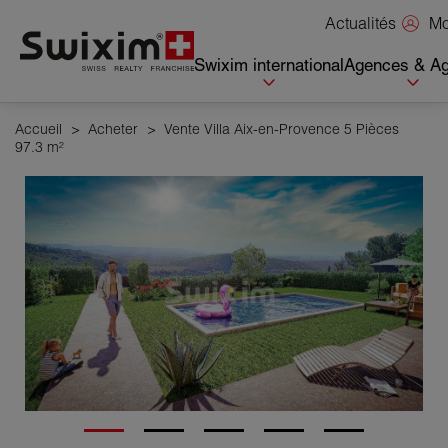
Panneau de gestion des cookies
Mo
Actualités
Swixim international
Agences & Ag
Accueil
>
Acheter
>
Vente Villa Aix-en-Provence 5 Pièces
97.3 m²