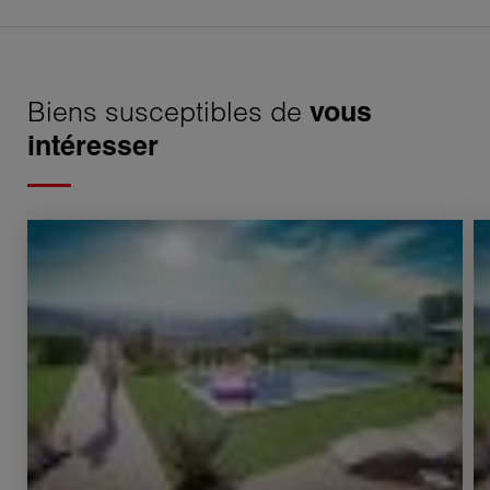
Biens susceptibles de
vous
intéresser
Vente Villa Aix-en-Provence 5 Pièces 98 m²
Ve