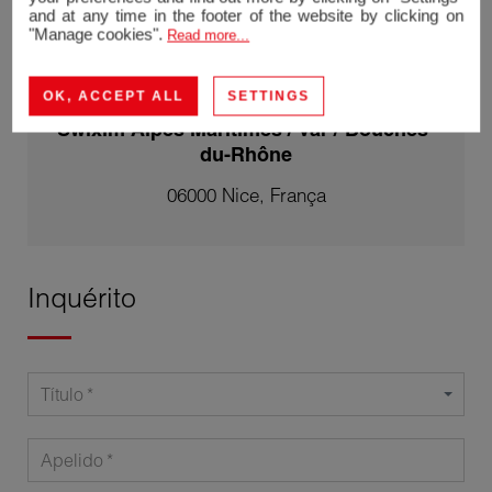
+33664266252
and at any time in the footer of the website by clicking on
"Manage cookies".
Read more...
Contactar-me
|
Ver os meus anúncios
OK, ACCEPT ALL
SETTINGS
Swixim Alpes Maritimes / Var / Bouches-
du-Rhône
06000 Nice, França
Inquérito
Título
Apelido