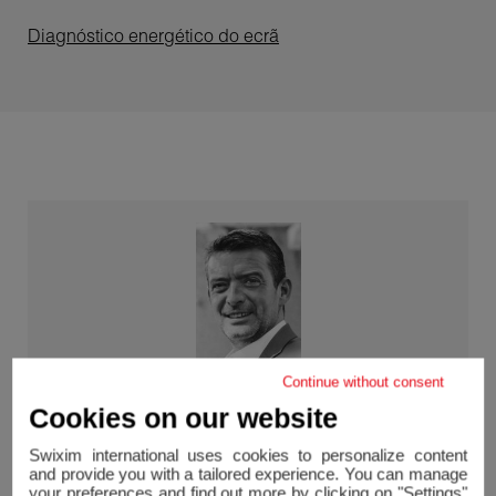
Diagnóstico energético do ecrã
Continue without consent
Cookies on our website
Alain DELAMARE
EI - agente Swixim Aix-en-Provence
Swixim international uses cookies to personalize content
RSAC 490 879 269 / Aix-en-Provence
and provide you with a tailored experience. You can manage
your preferences and find out more by clicking on "Settings"