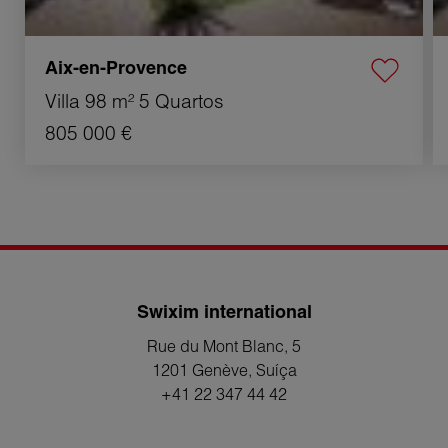
Aix-en-Provence
Villa
98 m²
5 Quartos
805 000 €
Swixim international
Rue du Mont Blanc, 5
1201 Genève
, Suíça
+41 22 347 44 42