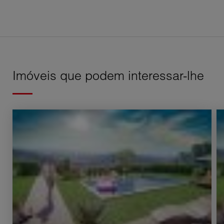
Imóveis que podem interessar-lhe
Venda Villa Aix-en-Provence 5 Quartos 98 m²
Ve