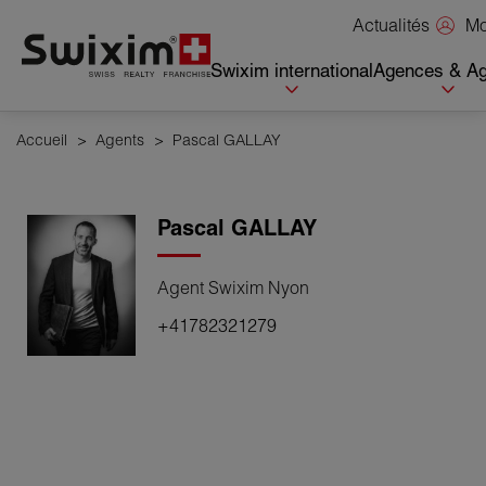
Panneau de gestion des cookies
Mo
Actualités
Swixim international
Agences & Ag
Accueil
>
Agents
>
Pascal GALLAY
Pascal
GALLAY
Agent Swixim Nyon
+41782321279