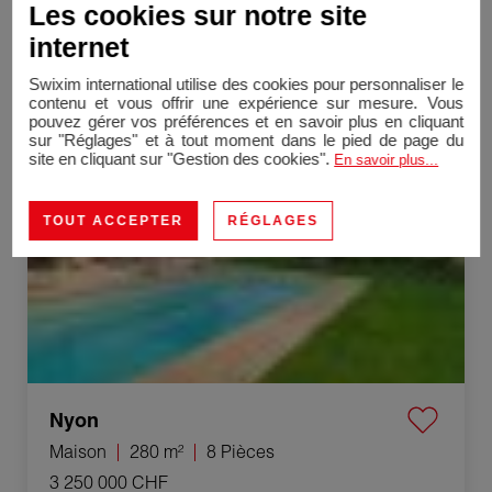
Les cookies sur notre site
Maison
180 m²
5 Pièces
internet
3 190 000 CHF
Swixim international utilise des cookies pour personnaliser le
contenu et vous offrir une expérience sur mesure. Vous
Vente Maison Nyon 8 Pièces 280 m²
pouvez gérer vos préférences et en savoir plus en cliquant
sur "Réglages" et à tout moment dans le pied de page du
site en cliquant sur "Gestion des cookies".
En savoir plus...
TOUT ACCEPTER
RÉGLAGES
Nyon
Maison
280 m²
8 Pièces
3 250 000 CHF