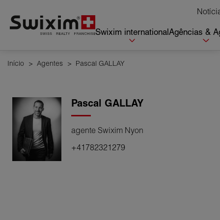
Cookies management panel
Notíci
Swixim international
Agências & A
Início
>
Agentes
>
Pascal GALLAY
Pascal
GALLAY
agente Swixim Nyon
+41782321279