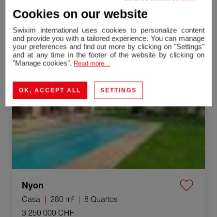
Cookies on our website
Casa
180 m²
5 Quartos
3 190 000 CHF
Swixim international uses cookies to personalize content
and provide you with a tailored experience. You can manage
your preferences and find out more by clicking on "Settings"
Venda Casa Nyon 8 Quartos 280 m²
and at any time in the footer of the website by clicking on
"Manage cookies".
Read more...
OK, ACCEPT ALL
SETTINGS
Nyon
Casa
280 m²
8 Quartos
3 250 000 CHF