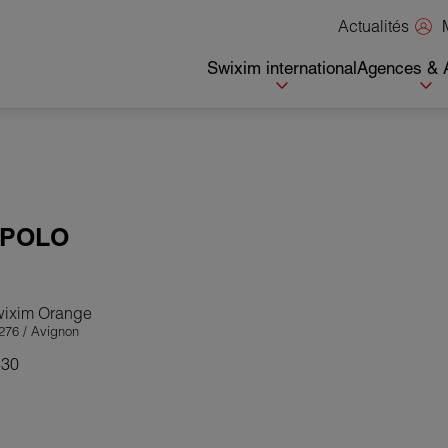
Actualités
Swixim international
Agences & 
POLO
Swixim Orange
276 / Avignon
330