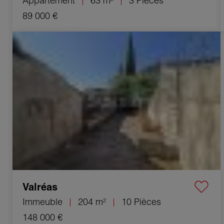
Appartement
63 m²
3 Pièces
89 000 €
Vente Immeuble Valréas 10 Pièces 204 m²
Valréas
Immeuble
204 m²
10 Pièces
148 000 €