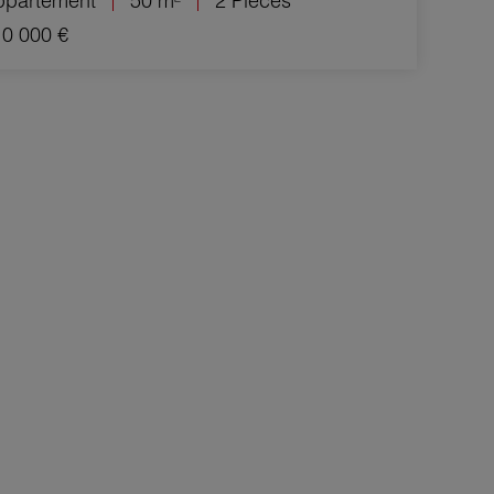
ppartement
50 m²
2 Pièces
0 000 €