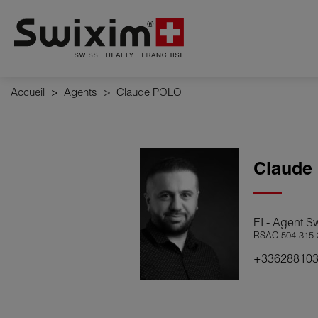
Panneau de gestion des cookies
Accueil
>
Agents
>
Claude POLO
Claude
EI - Agent 
RSAC 504 315 
+33628810