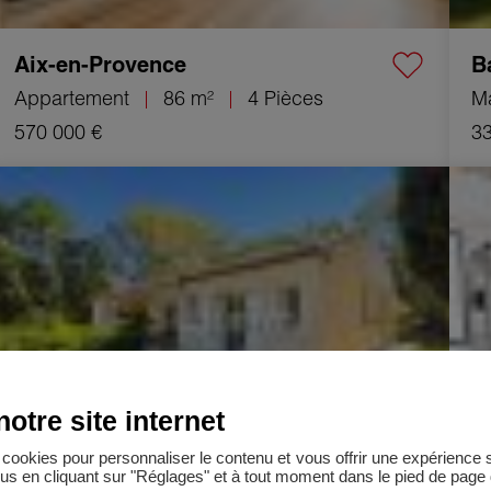
Aix-en-Provence
B
Appartement
86 m²
4 Pièces
M
570 000 €
33
Vente Maison Saint-Alexandre 7 Pièces 170 m²
Vente
otre site internet
es cookies pour personnaliser le contenu et vous offrir une expérienc
lus en cliquant sur "Réglages" et à tout moment dans le pied de page d