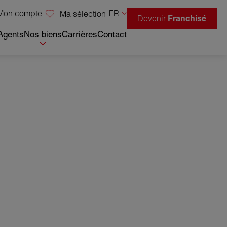
Mon compte
FR
Ma sélection
Devenir
Franchisé
Agents
Nos biens
Carrières
Contact