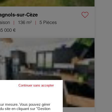
agnols-sur-Cèze
aison
136 m²
5 Pièces
5 000 €
 Maison Camaret-sur-Aigues 5 Pièces 97 m²
Continuer sans accepter
e sur mesure. Vous pouvez gérer
u site en cliquant sur "Gestion