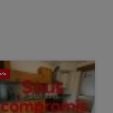
 Maison de ville Bagnols-sur-Cèze 3 Pièces 68.43 m²
ndu