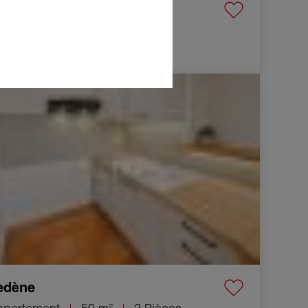
amaret-sur-Aigues
aison
97 m²
5 Pièces
5 000 €
 Appartement Vedène 2 Pièces 50 m²
edène