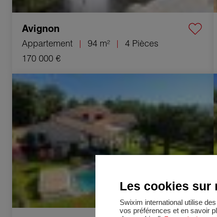
Avignon
Appartement
94 m²
4 Pièces
170 000 €
Vente Maison Saint-Alexandre 7 Pièces 210 m²
Les cookies sur n
Swixim international utilise d
vos préférences et en savoir p