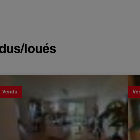
dus/loués
Vente Appartement Avignon 3 Pièces 55 m²
Vente
Vendu
Ve