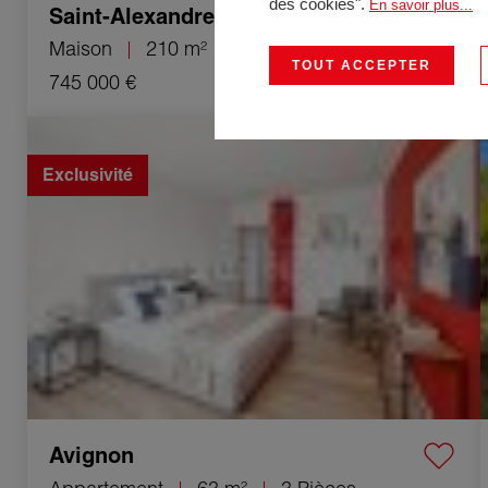
des cookies".
En savoir plus...
Saint-Alexandre
Maison
210 m²
7 Pièces
TOUT ACCEPTER
745 000 €
Vente Appartement Avignon 3 Pièces 63 m²
Exclusivité
Avignon