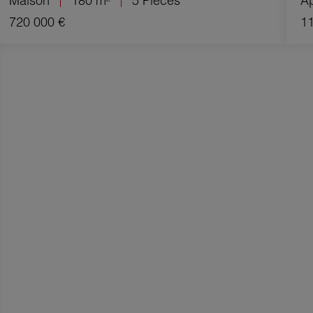
Maison
180 m²
5 Pièces
A
720 000 €
11