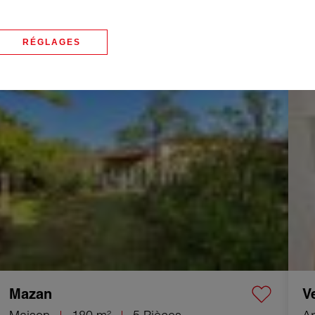
Saint-Alexandre
C
Maison
170 m²
7 Pièces
M
RÉGLAGES
560 000 €
32
Vente Maison Mazan 5 Pièces 180 m²
Vente
Mazan
V