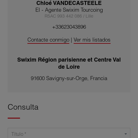
Chloé VANDECASTEELE
EI - Agente Swixim Tourcoing
RSAC 993 442 086 / Lille
+33623043896
Contacte conmigo
|
Ver mis listados
Swixim Région parisienne et Centre Val
de Loire
91600 Savigny-sur-Orge, Francia
Consulta
Título