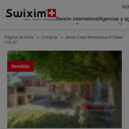
Panel de gestión de cookies
Not
Swixim international
Agencias y a
Página de inicio
>
Comprar
>
Venta Casa Montceaux 6 Salas
115 m²
Vendido