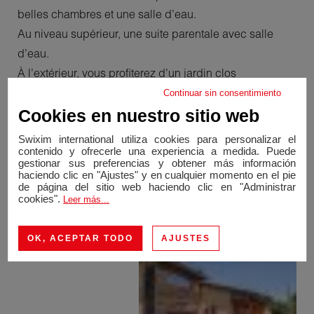
belles chambres et une salle d’eau.
Au niveau supérieur, une suite parentale avec salle
d’eau.
À l’extérieur, vous profiterez d’un jardin clos
parfaitement entretenu et piscinable. Un petit atelier et
Continuar sin consentimiento
un abri de stockage complète ce bien.
Cookies en nuestro sitio web
Emplacement idéal : proximité immédiate des
Swixim international utiliza cookies para personalizar el
commodités (écoles, commerces) avec un accès
contenido y ofrecerle una experiencia a medida. Puede
gestionar sus preferencias y obtener más información
rapide à l’autoroute A6 et gare TER.
haciendo clic en "Ajustes" y en cualquier momento en el pie
de página del sitio web haciendo clic en "Administrar
A découvrir sans tarder !
cookies".
Leer más...
OK, ACEPTAR TODO
AJUSTES