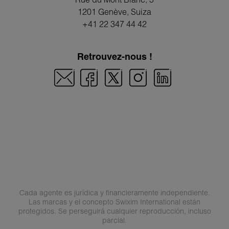
1201 Genève
, Suiza
+41 22 347 44 42
Retrouvez-nous !
Cada agente es jurídica y financieramente independiente.
Las marcas y el concepto Swixim International están
protegidos. Se perseguirá cualquier reproducción, incluso
parcial.