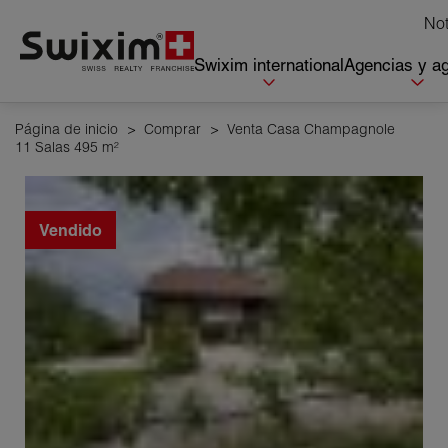
Panel de gestión de cookies
Not
Swixim international
Agencias y a
Página de inicio
>
Comprar
>
Venta Casa Champagnole
11 Salas 495 m²
Vendido