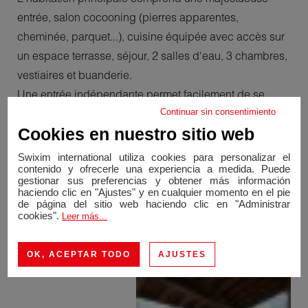
entrée, salon cocooning (pierres apparentes,
cheminée, parquet...), cuisine équipée avec accès sur
un espace terrasse, séjour, 2 salles d'eau, 3 chambres,
vestiaires et buanderie.
Une entrée indépendante permet facilement de se
Continuar sin consentimiento
projeter sur l'aménagement d'un appartement
Cookies en nuestro sitio web
supplémentaire type T4-T5 en R+1.
Un appartement type T2 en rez-de-chaussée vient
Swixim international utiliza cookies para personalizar el
contenido y ofrecerle una experiencia a medida. Puede
compléter le tout.
gestionar sus preferencias y obtener más información
Des performances énergétiques inégalables, le
haciendo clic en "Ajustes" y en cualquier momento en el pie
de página del sitio web haciendo clic en "Administrar
charme de l'ancien et le fort potentiel en font un bien
cookies".
Leer más...
unique sur le marché !
OK, ACEPTAR TODO
AJUSTES