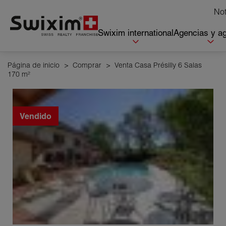
Panel de gestión de cookies
Not
Swixim international
Agencias y a
Página de inicio
>
Comprar
>
Venta Casa Présilly 6 Salas
170 m²
Vendido