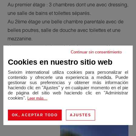
Au premier étage : 3 chambres dont une avec dressing,
une salle de bains et toilettes séparés.
Au 2ème étage une belle chambre parentale avec de
belles poutres, salle de douche avec toilettes et une
mezzanine.
Un garage, un coin buanderie viennent compléter cette
Continuar sin consentimiento
maison.
Cookies en nuestro sitio web
Vous profiterez de l'extérieur de cette maison grâce à
Swixim international utiliza cookies para personalizar el
terrasse donnant sur la piscine mais aussi grâce à son
contenido y ofrecerle una experiencia a medida. Puede
terrain d'environ 1216 m2 arboré avec des arbres
gestionar sus preferencias y obtener más información
haciendo clic en "Ajustes" y en cualquier momento en el pie
fruitiers.
de página del sitio web haciendo clic en "Administrar
Vous serez séduit par le charme de cette maison alliant
cookies".
Leer más...
l'ancien et le moderne. Maison dans un secteur calme.
OK, ACEPTAR TODO
AJUSTES