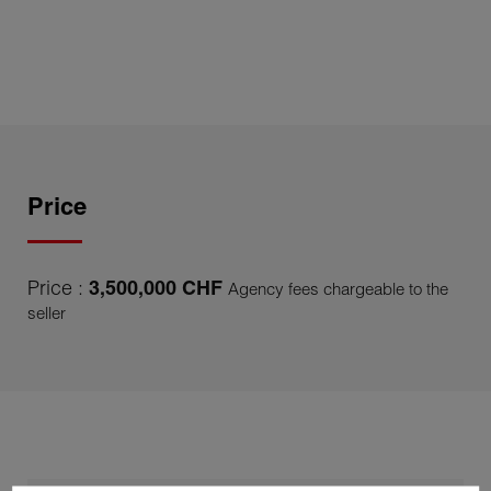
Price
Price :
3,500,000 CHF
Agency fees chargeable to the
seller