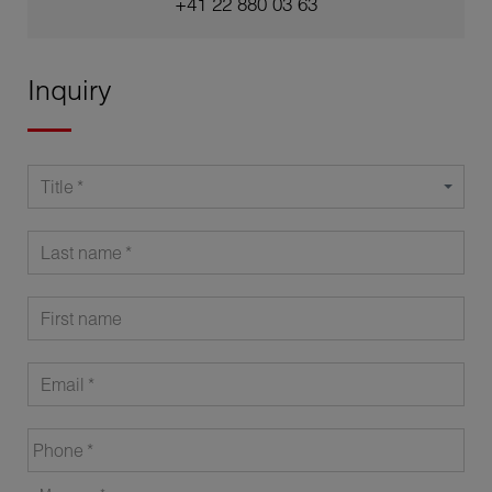
+41 22 880 03 63
Inquiry
Title
Last name
First name
Email
Phone