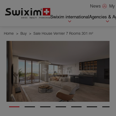
Cookies management panel
My 
News
Swixim international
Agencies & A
Home
>
Buy
>
Sale House Vernier 7 Rooms 301 m²