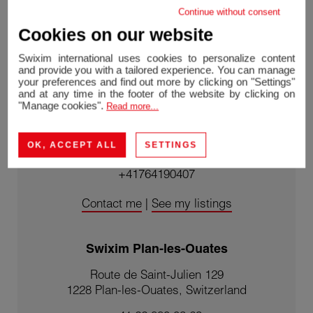
Continue without consent
Cookies on our website
Swixim international uses cookies to personalize content
and provide you with a tailored experience. You can manage
your preferences and find out more by clicking on "Settings"
and at any time in the footer of the website by clicking on
"Manage cookies".
Read more...
Sandra LEOPIZZI
OK, ACCEPT ALL
SETTINGS
Agent Swixim
+41764190407
Contact me
|
See my listings
Swixim Plan-les-Ouates
Route de Saint-Julien 129
1228 Plan-les-Ouates, Switzerland