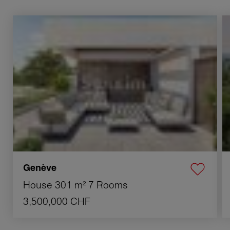
Sale House Genève 7 Rooms 301 m²
S
Genève
House
301 m²
7 Rooms
3,500,000 CHF