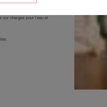
 immédiatement.
 sur charges pour l'eau et
tés.