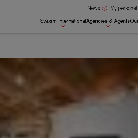
My personal
News
Swixim international
Agencies & Agents
Our