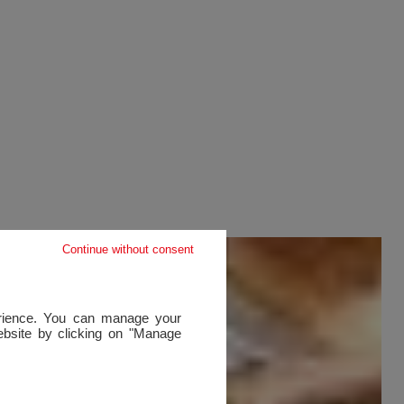
Continue without consent
perience. You can manage your
website by clicking on "Manage