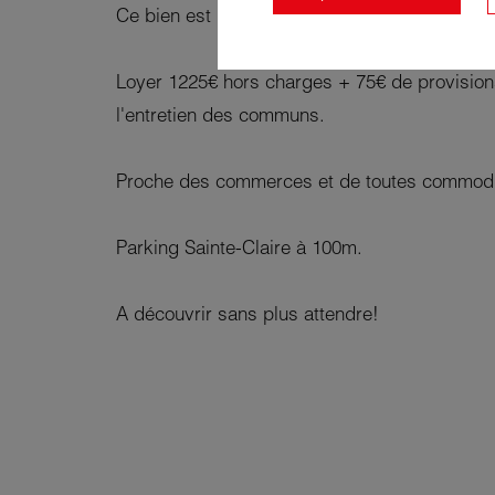
Ce bien est loué meublé et il est disponible
Loyer 1225€ hors charges + 75€ de provisions
l'entretien des communs.
Proche des commerces et de toutes commodi
Parking Sainte-Claire à 100m.
A découvrir sans plus attendre!