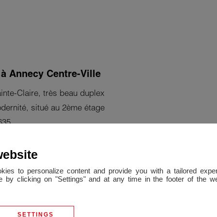
 à Annecy Centre-Ville
nte-Claire, très beau duplex
dernité, situé au 2ème étage
635.
ièce de vie ouverte sur la
website
mezzanine et une salle d'eau
okies to personalize content and provide you with a tailored ex
 by clicking on "Settings" and at any time in the footer of the 
 salle d'eau avec son wc.
SETTINGS