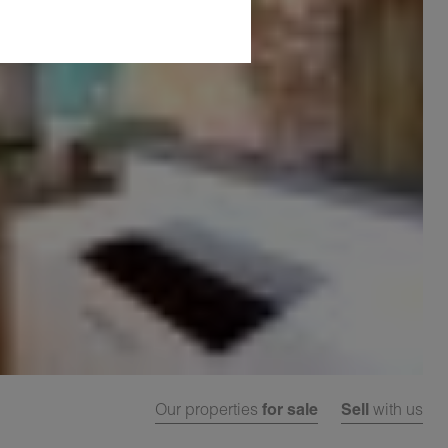
Our properties
for sale
Sell
with us