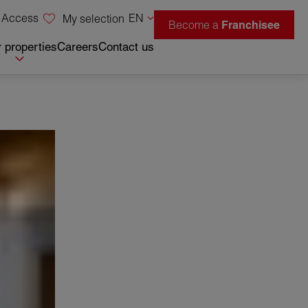
 Access
EN
My selection
Become a
Franchisee
 properties
Careers
Contact us