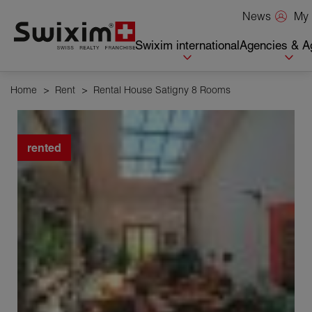
Cookies management panel
My 
News
Swixim international
Agencies & A
Home
>
Rent
>
Rental House Satigny 8 Rooms
rented