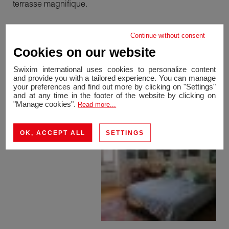
terrasse magnifique.
Vous disposez de places parc dont un abris voiture, de
Continue without consent
nombreux espaces de rangements.
Cookies on our website
Swixim international uses cookies to personalize content
Entrée prévue autour du 1er septembre / fin août.
and provide you with a tailored experience. You can manage
your preferences and find out more by clicking on "Settings"
and at any time in the footer of the website by clicking on
"Manage cookies".
Read more...
OK, ACCEPT ALL
SETTINGS