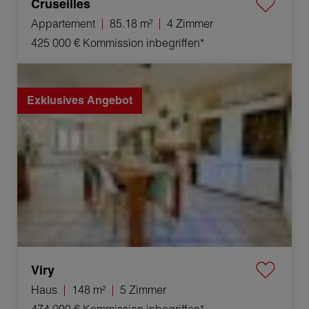
Cruseilles
Appartement
85.18 m²
4 Zimmer
425 000 €
Kommission inbegriffen*
Verkauf Haus Viry 5 Zimmer 148 m²
Exklusives Angebot
Viry
Haus
148 m²
5 Zimmer