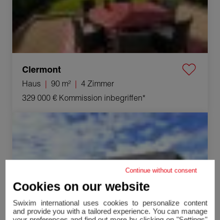
Clermont
Haus
90 m²
4 Zimmer
329 000 €
Kommission inbegriffen*
Verkauf Appartement Chilly 4 Zimmer 83.83 m²
Continue without consent
Cookies on our website
Swixim international uses cookies to personalize content
and provide you with a tailored experience. You can manage
your preferences and find out more by clicking on "Settings"