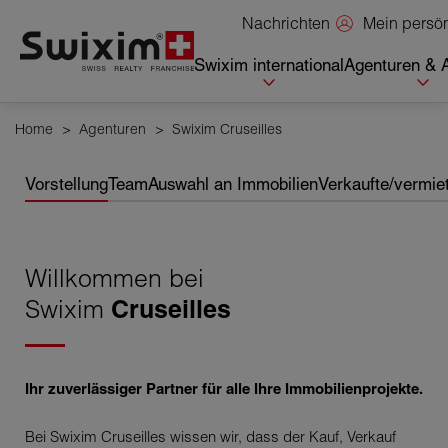
Cookies management panel
Mein persö
Nachrichten
Swixim international
Agenturen & 
Home
>
Agenturen
>
Swixim Cruseilles
Vorstellung
Team
Auswahl an Immobilien
Verkaufte/vermie
Willkommen bei
Swixim
Cruseilles
Ihr zuverlässiger Partner für alle Ihre Immobilienprojekte.
Bei Swixim Cruseilles wissen wir, dass der Kauf, Verkauf