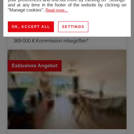
and at any time in the footer of the website by clicking on
"Manage cookies".
Read more...
Chilly
OK, ACCEPT ALL
SETTINGS
Appartement
83.83 m²
4 Zimmer
369 000 €
Kommission inbegriffen*
Verkauf Appartement Allonzier-la-Caille 3 Zimmer
68.19 m²
Exklusives Angebot