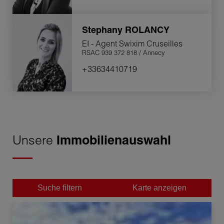
Stephany
ROLANCY
EI - Agent Swixim Cruseilles
RSAC 939 372 818 / Annecy
+33634410719
Unsere
Immobilienauswahl
Suche filtern
Karte anzeigen
Verkauf Appartement Chilly 4 Zimmer 58 m²