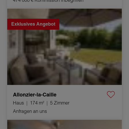
474 000 €
Kommission inbegriffen*
Verkauf Haus Allonzier-la-Caille 5 Zimmer 174 m²
Exklusives Angebot
Allonzier-la-Caille
Haus
174 m²
5 Zimmer
Anfragen an uns
Verkauf Appartement Cruseilles 4 Zimmer 84.94 m²