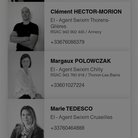
Clément
HECTOR-MORION
EI - Agent Swixim Thorens-
Glières
RSAC 943 902 445 / Annecy
+33676088379
Margaux
POLOWCZAK
EI - Agent Swixim Chilly
RSAC 943 760 918 / Thonon-Les-Bains
+33601027224
Marie
TEDESCO
EI - Agent Swixim Cruseilles
+33760464888