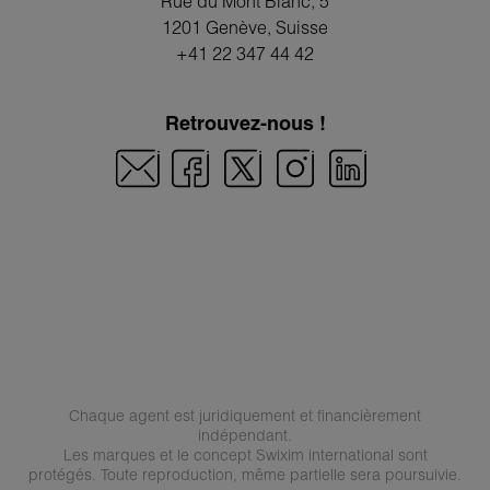
Rue du Mont Blanc, 5
1201 Genève
, Suisse
+41 22 347 44 42
Retrouvez-nous !
Chaque agent est juridiquement et financièrement
indépendant.
Les marques et le concept Swixim international sont
protégés. Toute reproduction, même partielle sera poursuivie.