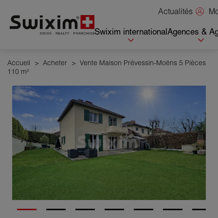
Panneau de gestion des cookies
Mo
Actualités
Swixim international
Agences & Ag
Accueil
>
Acheter
>
Vente Maison Prévessin-Moëns 5 Pièces
110 m²