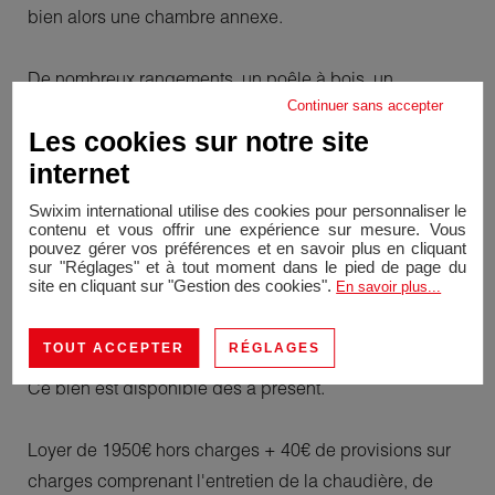
bien alors une chambre annexe.
De nombreux rangements, un poêle à bois, un
Continuer sans accepter
adoucisseur d'eau, une cave, un cellier extérieur, un
Les cookies sur notre site
abri de voiture couvert et des stationnements dans la
internet
cour complètent ce bien.
Swixim international utilise des cookies pour personnaliser le
contenu et vous offrir une expérience sur mesure. Vous
La maison est sécurisée par un portail et elle est
pouvez gérer vos préférences et en savoir plus en cliquant
équipée de panneaux solaires. L'électricité produite
sur "Réglages" et à tout moment dans le pied de page du
site en cliquant sur "Gestion des cookies".
En savoir plus...
est utilisée directement dans le logement, réduisant la
facture électrique en journée.
TOUT ACCEPTER
RÉGLAGES
Ce bien est disponible dès à présent.
Loyer de 1950€ hors charges + 40€ de provisions sur
charges comprenant l'entretien de la chaudière, de