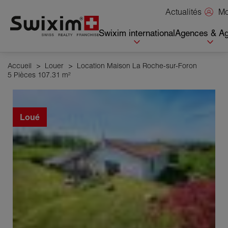
Panneau de gestion des cookies
Mo
Actualités
Swixim international
Agences & Ag
Accueil
>
Louer
>
Location Maison La Roche-sur-Foron
5 Pièces 107.31 m²
Loué