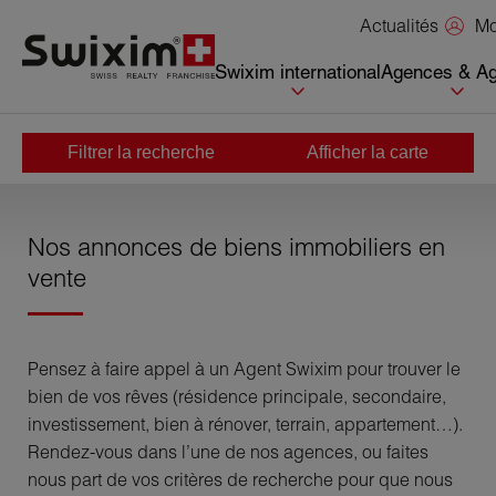
Panneau de gestion des cookies
Mo
Actualités
Swixim international
Agences & Ag
Filtrer la recherche
Afficher la carte
Accueil
>
Acheter
Nos annonces de biens immobiliers en
vente
Pensez à faire appel à un Agent Swixim pour trouver le
bien de vos rêves (résidence principale, secondaire,
investissement, bien à rénover, terrain, appartement…).
Rendez-vous dans l’une de nos agences, ou faites
nous part de vos critères de recherche pour que nous