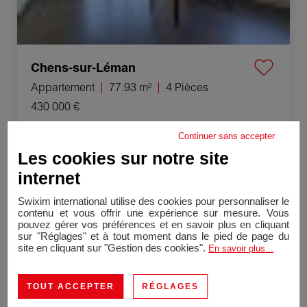
Chens-sur-Léman
Appartement
77.93 m²
4 Pièces
430 000 €
Continuer sans accepter
Vente Maison Lons-le-Saunier 10 Pièces 280 m²
Les cookies sur notre site
Exclusivité
internet
Swixim international utilise des cookies pour personnaliser le
contenu et vous offrir une expérience sur mesure. Vous
pouvez gérer vos préférences et en savoir plus en cliquant
sur "Réglages" et à tout moment dans le pied de page du
site en cliquant sur "Gestion des cookies".
En savoir plus...
TOUT ACCEPTER
RÉGLAGES