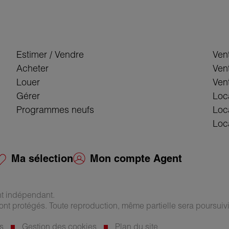
Estimer / Vendre
Ven
Acheter
Ven
Louer
Vent
Gérer
Loc
Programmes neufs
Loc
Loca
Ma sélection
Mon compte Agent
nt indépendant.
ont protégés. Toute reproduction, même partielle sera poursuivi
s
Gestion des cookies
Plan du site