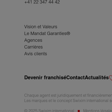
+41 22 347 44 42
Vision et Valeurs
Le Mandat Garanties®
Agences
Carrières
Avis clients
Devenir franchisé
Contact
Actualités
Chaque agent est juridiquement et financièreme
Les marques et le concept Swixim international s
© 2025 Swixim international
Mentions légale