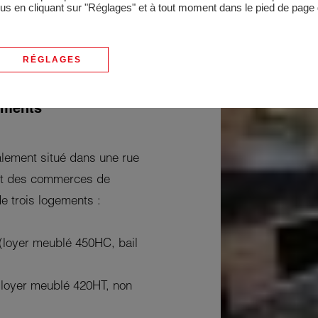
lus en cliquant sur "Réglages" et à tout moment dans le pied de page d
e
RÉGLAGES
ements
alement situé dans une rue
et des commerces de
e trois logements :
(loyer meublé 450HC, bail
(loyer meublé 420HT, non