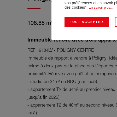
vos préférences et en savoir p
des cookies".
En savoir plus...
108.85 m²
5 Pièces
1 chambr
TOUT ACCEPTER
Immeuble rénové avec trois appart
REF 19184LV - POLIGNY CENTRE
Immeuble de rapport à vendre à Poligny, idé
calme à deux pas de la place des Déportés 
proximité. Rénové avec goût, il se compose d
- studio de 34m² en RDC (non loué),
- appartement T2 de 34m² au premier niveau 
jusqu'à fin 2026),
- appartement T2 de 40m² au second niveau 
loué).