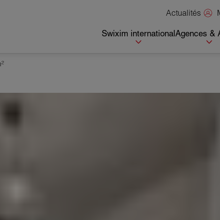
Actualités
Swixim international
Agences & 
m²