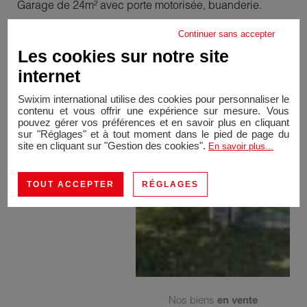
Garage de 24m² avec porte motorisée, buanderie.
Dépendance de 20m².
Continuer sans accepter
Huisseries récentes aluminium, électricité récente,
Les cookies sur notre site
isolation murs et combles.
internet
Assainissement collectif.
Swixim international utilise des cookies pour personnaliser le
contenu et vous offrir une expérience sur mesure. Vous
pouvez gérer vos préférences et en savoir plus en cliquant
sur "Réglages" et à tout moment dans le pied de page du
site en cliquant sur "Gestion des cookies".
En savoir plus...
TOUT ACCEPTER
RÉGLAGES
Nos biens
en vente