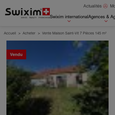
Panneau de gestion des cookies
Mo
Actualités
Swixim international
Agences & Ag
Accueil
>
Acheter
>
Vente Maison Saint-Vit 7 Pièces 145 m²
Vendu