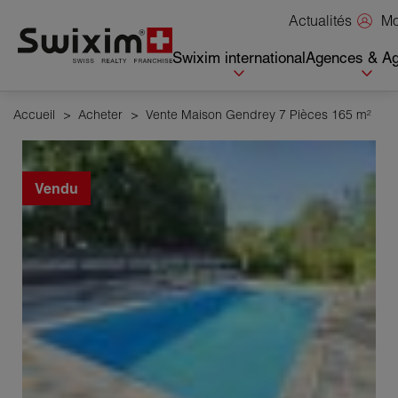
Panneau de gestion des cookies
Mo
Actualités
Swixim international
Agences & Ag
Accueil
>
Acheter
>
Vente Maison Gendrey 7 Pièces 165 m²
Vendu