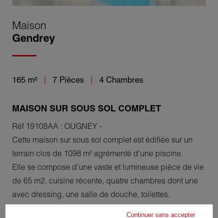
Maison
Gendrey
165 m²
7 Pièces
4 Chambres
MAISON SUR SOUS SOL COMPLET
Réf 19108AA : OUGNEY -
Cette maison sur sous sol complet est édifiée sur un
terrain clos de 1098 m² agrémenté d'une piscine.
Elle se compose d'une vaste et lumineuse pièce de vie
de 65 m2, cuisine récente, quatre chambres dont une
avec dressing, une salle de douche, toilettes.
Buanderie. Salle de jeux.
Continuer sans accepter