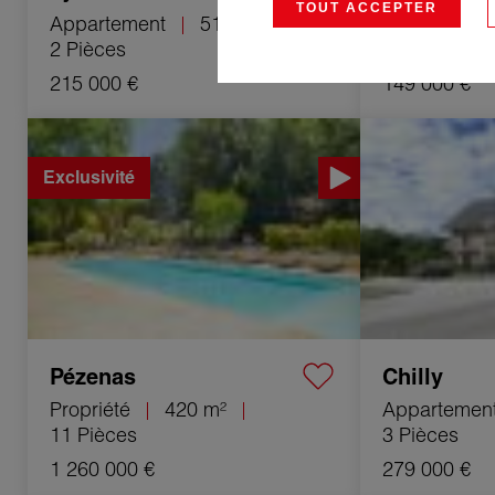
TOUT ACCEPTER
Appartement
51.8 m²
Appartemen
2 Pièces
3 Pièces
215 000 €
149 000 €
Vente Propriété Pézenas 11 Pièces 420 m²
Vente Appartemen
Exclusivité
Pézenas
Chilly
Propriété
420 m²
Appartemen
11 Pièces
3 Pièces
1 260 000 €
279 000 €