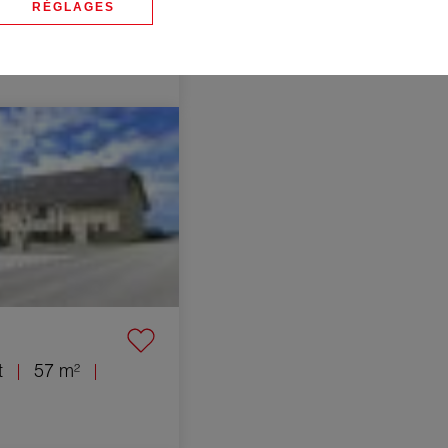
RÉGLAGES
t
74 m²
t Chilly 3 Pièces 57 m²
t
57 m²