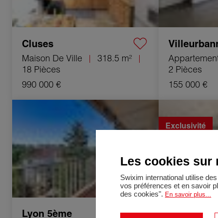
Cluses
Villeurban
Maison De Ville
318.5 m²
Appartemen
18 Pièces
2 Pièces
990 000 €
155 000 €
Vente Appartement Lyon 5ème 2 Pièces
Vente Appartemen
51.8 m²
Exclusivité
Les cookies sur n
Swixim international utilise d
vos préférences et en savoir p
des cookies".
En savoir plus...
Lyon 5ème
Orange