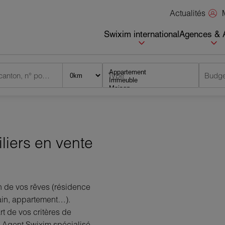
Actualités
Swixim international
Agences & 
Ville, canton, n° postal
Type
Budge
iers en vente
n de vos rêves (résidence
rain, appartement…).
t de vos critères de
 Agent Swixim spécialisé