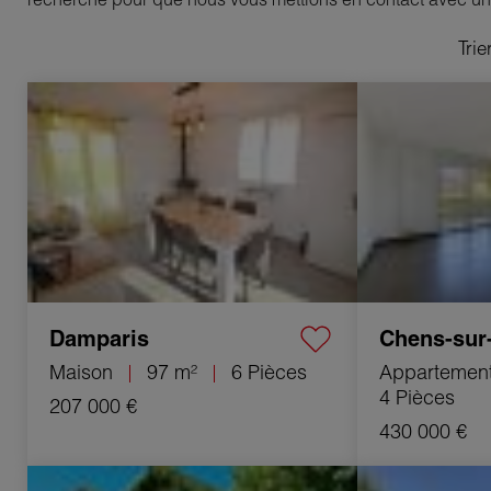
Trie
Vente Maison Damparis 6 Pièces 97 m²
Vente Apparteme
4 Pièces 77.93 m²
Damparis
Chens-sur
Maison
97 m²
6 Pièces
Appartemen
4 Pièces
207 000 €
430 000 €
Vente Maison Lons-le-Saunier 10 Pièces
Vente Maison Pré