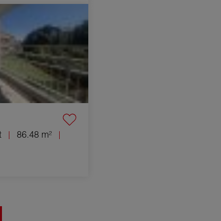
t Nîmes 4 Pièces
t
86.48 m²