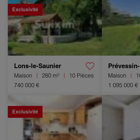
280 m²
162 m²
Exclusivité
Lons-le-Saunier
Prévessin
Maison
280 m²
10 Pièces
Maison
1
740 000 €
1 095 000 €
Vente Maison de ville Cluses 18 Pièces
Vente Appartemen
318.5 m²
35.38 m²
Exclusivité