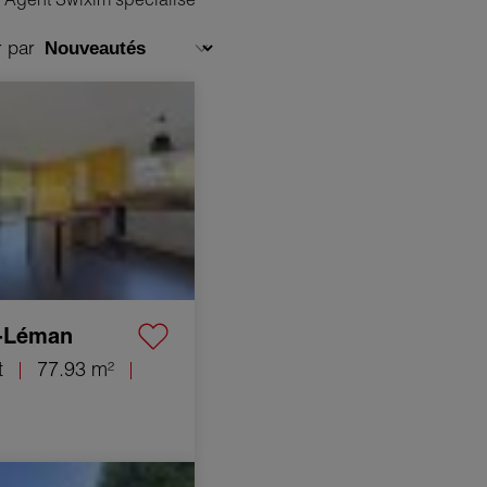
r par
nt Chens-sur-Léman
-Léman
t
77.93 m²
vessin-Moëns 6 Pièces