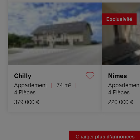
Vente Appartement Chilly 4 Pièces 74 m²
Vente Appartemen
86.48 m²
Exclusivité
Chilly
Nîmes
Appartement
74 m²
Appartemen
4 Pièces
4 Pièces
379 000 €
220 000 €
Charger
plus d'annonces