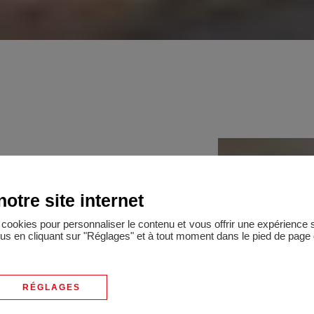
otre site internet
es cookies pour personnaliser le contenu et vous offrir une expérienc
lus en cliquant sur "Réglages" et à tout moment dans le pied de page d
locatifs
RÉGLAGES
, à quelques pas seulement