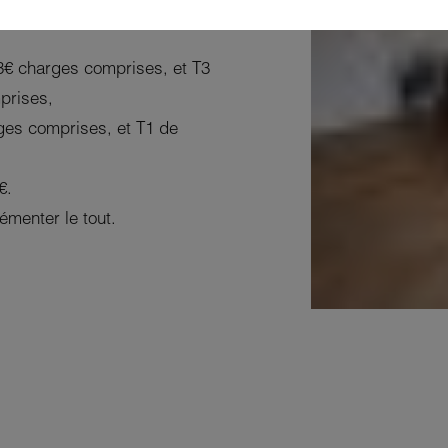
t désormais divisée en 4
3€ charges comprises, et T3
prises,
ges comprises, et T1 de
€.
émenter le tout.