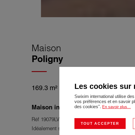
Maison
Poligny
Les cookies sur n
169.3 m²
7 Pièces
Swixim international utilise d
vos préférences et en savoir p
Maison individuelle avec logements 
des cookies".
En savoir plus...
Réf 19079LV : POLIGNY -
TOUT ACCEPTER
Idéalement située en centre-ville de Poligny