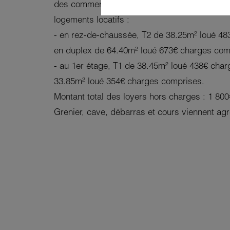
des commerces, cette maison individuelle es
logements locatifs :
- en rez-de-chaussée, T2 de 38.25m² loué 48
en duplex de 64.40m² loué 673€ charges com
- au 1er étage, T1 de 38.45m² loué 438€ char
33.85m² loué 354€ charges comprises.
Montant total des loyers hors charges : 1 800
Grenier, cave, débarras et cours viennent agr