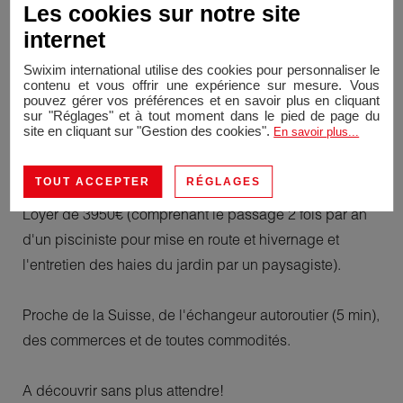
Les cookies sur notre site
buanderie, un atelier, un cellier, un barbecue, une
internet
piscine chauffée, un cabanon de jardin et des
stationnements dans la cour complètent ce bien.
Swixim international utilise des cookies pour personnaliser le
contenu et vous offrir une expérience sur mesure. Vous
pouvez gérer vos préférences et en savoir plus en cliquant
La villa est sécurisée par un portail électrique.
sur "Réglages" et à tout moment dans le pied de page du
site en cliquant sur "Gestion des cookies".
En savoir plus...
Ce bien est disponible dès à présent.
TOUT ACCEPTER
RÉGLAGES
Loyer de 3950€ (comprenant le passage 2 fois par an
d'un pisciniste pour mise en route et hivernage et
l'entretien des haies du jardin par un paysagiste).
Proche de la Suisse, de l'échangeur autoroutier (5 min),
des commerces et de toutes commodités.
A découvrir sans plus attendre!