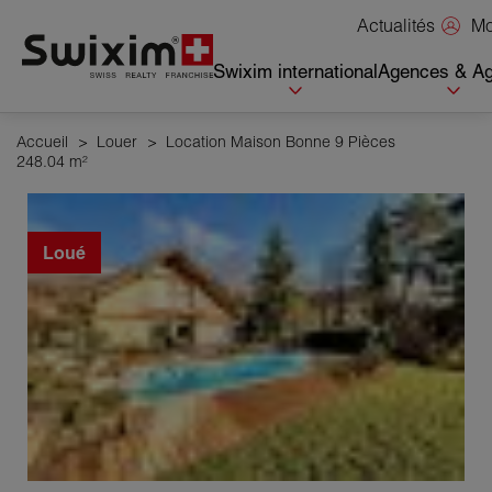
Panneau de gestion des cookies
Mo
Actualités
Swixim international
Agences & Ag
Accueil
>
Louer
>
Location Maison Bonne 9 Pièces
248.04 m²
Loué