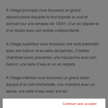
A l'étage principal vous trouverez un grand
séjour/cuisine équipée le tout exposé au sud et
donnant sur une terrasse de 120m², d'un wc séparé et
d'un studio avec son entrée indépendante.
A l'étage supérieur vous trouverez une suite parentale
avec son balcon et sa salle de bain/wc, 2 belles
chambres (avec placards), une mezzanine avec son
balcon, une salle d'eau et un wc séparé.
A l'étage inférieur vous trouverez un grand salon
équipé d'un coin kitchenette, une chambre avec un
sauna, une salle d'eau avec son wc.
Continuer sans accepter
De nombreux rangements, une cave à vin, une