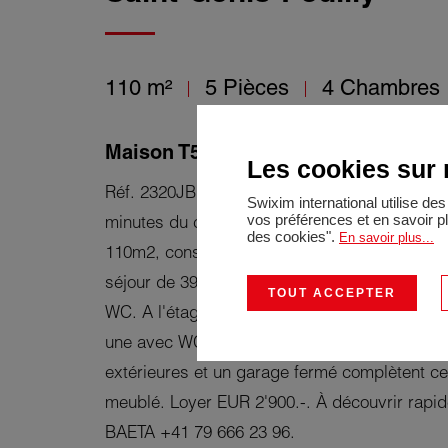
110 m²
5 Pièces
4 Chambres
Maison T5 de 110m2 avec terrasse/j
Les cookies sur n
Réf. 2320JB : Saint-Genis-Pouilly, dans un qu
Swixim international utilise d
vos préférences et en savoir p
minutes du centre-ville, vous serez charmé pa
des cookies".
En savoir plus...
110m2, construite en 2014. Elle est composée
séjour de 39m2, une cuisine toute équipée, d
TOUT ACCEPTER
WC. A l'étage, quatre chambres à coucher, d
une avec WC et une salle de bains avec WC. 
extérieures et un garage fermé complètent ce 
meublé. Loyer EUR 2'900.-. À découvrir rapid
BAETA +41 79 666 23 96.