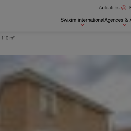
Actualités
Swixim international
Agences & 
s 110 m²