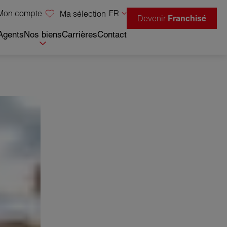
Mon compte
FR
Ma sélection
Devenir
Franchisé
Agents
Nos biens
Carrières
Contact