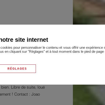
ardin et garage fermé
otre site internet
artier paisible et à quelques
es cookies pour personnaliser le contenu et vous offrir une expérienc
lus en cliquant sur "Réglages" et à tout moment dans le pied de page d
r cette jolie maison T5 de
 d'une entrée, un spacieux
'une salle de douche avec
RÉGLAGES
eux salles de douche dont
Trois places de parking
bien. Libre de suite, loué
ement ! Contact : Joao